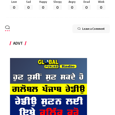
Love
Sad
Happy
Sleepy
Angry
Dead
Wink
0
0
0
0
0
0
0
Leave a Comment
ADVT