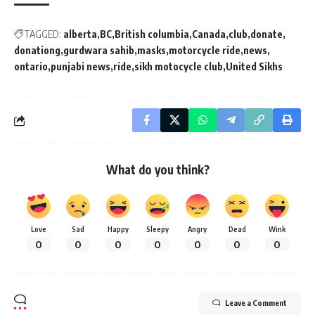
TAGGED:
alberta
BC
British columbia
Canada
club
donate
donationg
gurdwara sahib
masks
motorcycle ride
news
ontario
punjabi news
ride
sikh motocycle club
United Sikhs
What do you think?
Love
Sad
Happy
Sleepy
Angry
Dead
Wink
0
0
0
0
0
0
0
Leave a Comment