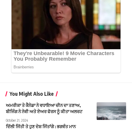
You Might Also Like
ਅਮਰੀਕਾ ਤੇ ਕੈਨੇਡਾ ਨੇ ਵਧਾਇਆ ਚੀਨ ਦਾ ਤਣਾਅ,
ਬੀਜਿੰਗ ਨੇ ਨੇਵੀ ਅਤੇ ਏਅਰ ਫੋਰਸ ਨੂੰ ਕੀਤਾ ਅਲਰਟ
October 21, 2024
ਦਿੱਲੀ ਜਿੱਤੀ ਤੇ ਹੁਣ ਦੇਸ਼ ਜਿੱਤਾਂਗੇ : ਭਗਵੰਤ ਮਾਨ