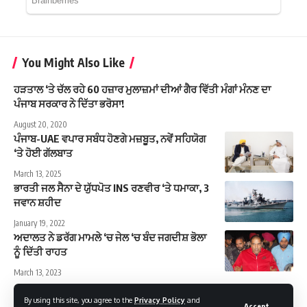
You Might Also Like
ਹੜਤਾਲ ‘ਤੇ ਚੱਲ ਰਹੇ 60 ਹਜ਼ਾਰ ਮੁਲਾਜ਼ਮਾਂ ਦੀਆਂ ਗੈਰ ਵਿੱਤੀ ਮੰਗਾਂ ਮੰਨਣ ਦਾ
ਪੰਜਾਬ ਸਰਕਾਰ ਨੇ ਦਿੱਤਾ ਭਰੋਸਾ!
August 20, 2020
ਪੰਜਾਬ-UAE ਵਪਾਰ ਸਬੰਧ ਹੋਣਗੇ ਮਜ਼ਬੂਤ, ਨਵੇਂ ਸਹਿਯੋਗ
‘ਤੇ ਹੋਈ ਗੱਲਬਾਤ
March 13, 2025
ਭਾਰਤੀ ਜਲ ਸੈਨਾ ਦੇ ਯੁੱਧਪੋਤ INS ਰਣਵੀਰ ‘ਤੇ ਧਮਾਕਾ, 3
ਜਵਾਨ ਸ਼ਹੀਦ
January 19, 2022
ਅਦਾਲਤ ਨੇ ਡਰੱਗ ਮਾਮਲੇ ‘ਚ ਜੇਲ ‘ਚ ਬੰਦ ਜਗਦੀਸ਼ ਭੋਲਾ
ਨੂੰ ਦਿੱਤੀ ਰਾਹਤ
March 13, 2023
By using this site, you agree to the
Privacy Policy
and
Accept