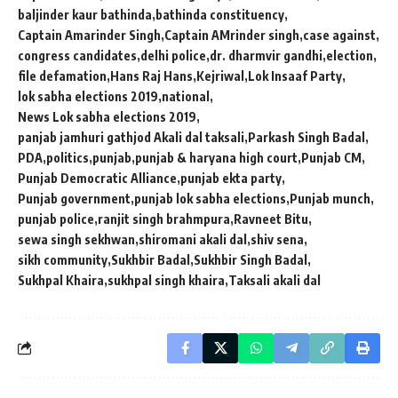
baljinder kaur bathinda
bathinda constituency
Captain Amarinder Singh
Captain AMrinder singh
case against
congress candidates
delhi police
dr. dharmvir gandhi
election
file defamation
Hans Raj Hans
Kejriwal
Lok Insaaf Party
lok sabha elections 2019
national
News Lok sabha elections 2019
panjab jamhuri gathjod Akali dal taksali
Parkash Singh Badal
PDA
politics
punjab
punjab & haryana high court
Punjab CM
Punjab Democratic Alliance
punjab ekta party
Punjab government
punjab lok sabha elections
Punjab munch
punjab police
ranjit singh brahmpura
Ravneet Bitu
sewa singh sekhwan
shiromani akali dal
shiv sena
sikh community
Sukhbir Badal
Sukhbir Singh Badal
Sukhpal Khaira
sukhpal singh khaira
Taksali akali dal