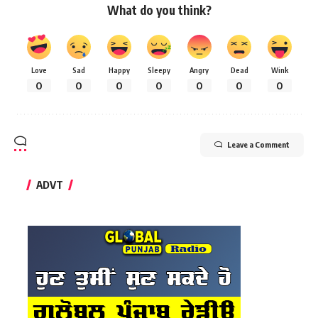
What do you think?
Love
Sad
Happy
Sleepy
Angry
Dead
Wink
0
0
0
0
0
0
0
Leave a Comment
ADVT