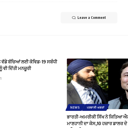
Leave a Comment
ਨੇ ਵੱਡੇ ਬੱਚਿਆਂ ਲਈ ਕੋਵਿਡ-19 ਸਬੰਧੀ
ੂੰ ਵੀ ਦਿੱਤੀ ਮਨਜ਼ੂਰੀ
1
NEWS
ਪਰਵਾਸੀ-ਖ਼ਬਰਾਂ
ਭਾਰਤੀ-ਅਮਰੀਕੀ ਸਿੱਖ ਨੇ ਜਿਤਿਆ ਐਲ
ਮਾਣਹਾਨੀ ਦਾ ਕੇਸ,10 ਹਜ਼ਾਰ ਡਾਲਰ ਦੇ