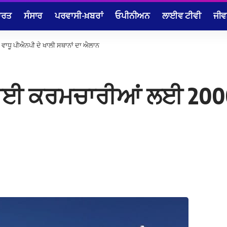
ਾਰਤ
ਸੰਸਾਰ
ਪਰਵਾਸੀ-ਖ਼ਬਰਾਂ
ਓਪੀਨੀਅਨ
ਲਾਈਵ ਟੀਵੀ
ਜੀਵ
ਾਧੂ ਪੀਐਨਪੀ ਦੇ ਖਾਲੀ ਸਥਾਨਾਂ ਦਾ ਐਲਾਨ
ਥਾਈ ਕਰਮਚਾਰੀਆਂ ਲਈ 2000