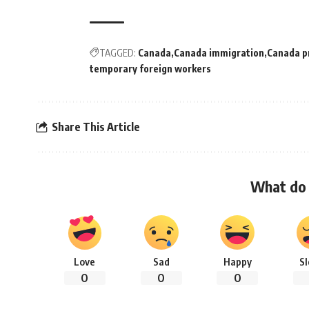
TAGGED:
Canada
Canada immigration
Canada p
temporary foreign workers
Share This Article
What do 
Love
Sad
Happy
S
0
0
0