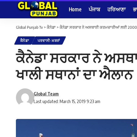
Home
ਪੰਜਾਬ
ਹਰਿਆਣਾ
ਭ
Global Punjab Tv
>
ਕੈਨੇਡਾ
>
ਕੈਨੇਡਾ ਸਰਕਾਰ ਨੇ ਅਸਥਾਈ ਕਰਮਚਾਰੀਆਂ ਲਈ 2000 ਵ
ਕੈਨੇਡਾ
ਪਰਵਾਸੀ-ਖ਼ਬਰਾਂ
ਕੈਨੇਡਾ ਸਰਕਾਰ ਨੇ ਅਸ
ਖਾਲੀ ਸਥਾਨਾਂ ਦਾ ਐਲਾਨ
Global Team
Last updated: March 15, 2019 9:23 am