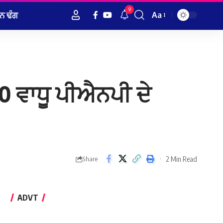
9
ਨ ਢੰਗ
Aa
Font
Resizer
 ਵਾਧੂ ਪੀਐਨਪੀ ਦੇ
2 Min Read
Share
ADVT