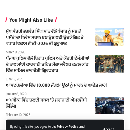
You Might Also Like
ਮੁੱਖ ਮੰਤਰੀ ਭਗਵੰਤ ਸਿੰਘ ਮਾਨ ਵੱਲੋਂ ਪੰਜਾਬ ਨੂੰ ਸਭ ਤੋਂ
ਪਸੰਦੀਦਾ ਨਿਵੇਸ਼ ਸਥਾਨ ਬਣਾਉਣ ਲਈ ਉਦਯੋਗਿਕ ਤੇ
ਵਪਾਰ ਵਿਕਾਸ ਨੀਤੀ-2026 ਦੀ ਸ਼ੁਰੂਆਤ
March 8, 2026
ਪੰਜਾਬ ਪੁਲਿਸ ਵੱਲੋਂ ਬਿਹਾਰ ਪੁਲਿਸ ਅਤੇ ਕੇਂਦਰੀ ਏਜੰਸੀਆਂ
ਦੇ ਨਾਲ ਸਾਂਝੀ ਕਾਰਵਾਈ ਤਹਿਤ ਮੋਗਾ ਜਵੈਲਰ ਕਤਲ ਕਾਂਡ
ਵਿੱਚ ਸ਼ਾਮਿਲ ਚਾਰ ਦੋਸ਼ੀ ਗ੍ਰਿਫਤਾਰ
June 18, 2023
ਆਸਟਰੇਲੀਆ ਵਿੱਚ 10,000 ਜੰਗਲੀ ਊਠਾਂ ਨੂੰ ਮਾਰਨ ਦੇ ਆਦੇਸ਼ ਜਾਰੀ
January 8, 2020
ਅਮਰੀਕਾ ਵਿੱਚ ਚਲਦੀ ਸੜਕ ‘ਤੇ ਜਹਾਜ਼ ਦੀ ਐਮਰਜੈਂਸੀ
ਲੈਂਡਿੰਗ
February 10, 2026
By using this site, you agree to the
Privacy Policy
and
Accept