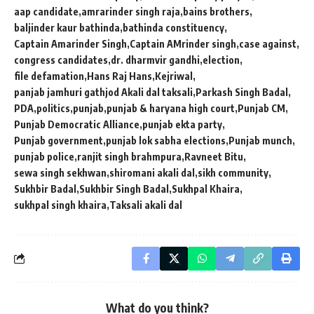
aap candidate
amrarinder singh raja
bains brothers
baljinder kaur bathinda
bathinda constituency
Captain Amarinder Singh
Captain AMrinder singh
case against
congress candidates
dr. dharmvir gandhi
election
file defamation
Hans Raj Hans
Kejriwal
panjab jamhuri gathjod Akali dal taksali
Parkash Singh Badal
PDA
politics
punjab
punjab & haryana high court
Punjab CM
Punjab Democratic Alliance
punjab ekta party
Punjab government
punjab lok sabha elections
Punjab munch
punjab police
ranjit singh brahmpura
Ravneet Bitu
sewa singh sekhwan
shiromani akali dal
sikh community
Sukhbir Badal
Sukhbir Singh Badal
Sukhpal Khaira
sukhpal singh khaira
Taksali akali dal
What do you think?