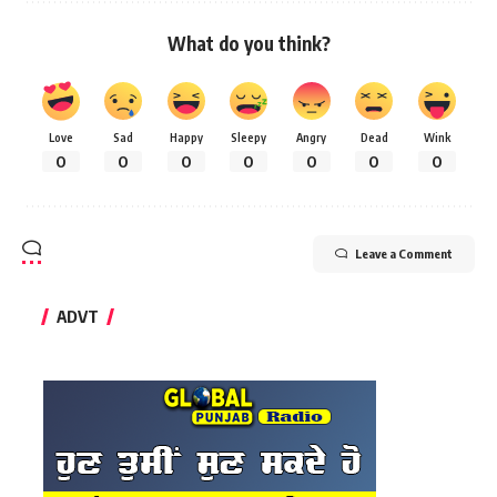
What do you think?
Love
Sad
Happy
Sleepy
Angry
Dead
Wink
0
0
0
0
0
0
0
Leave a Comment
ADVT