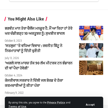
You Might Also Like
ਭਗਵੰਤ ਮਾਨ ਤੇਰਾ ਚੈਲੇਂਜ ਮਨਜ਼ੂਰ ਹੈ. ਮੈਂ ਆ ਰਿਹਾ ਹਾਂ ਤੇਰੇ
ਘਰ ਚੰਡੀਗੜ੍ਹ 10 ਅਕਤੂਬਰ ਨੂੰ: ਸੁਖਬੀਰ ਬਾਦਲ
October 8, 2023
‘ਸਤਲੁਜ’ ‘ਤੇ ਵਧਿਆ ਵਿਵਾਦ : ਰਵਨੀਤ ਬਿੱਟੂ ਨੇ
ਨਿਰਮਾਤਾਵਾਂ ਨੂੰ ਦਿੱਤੀ ਚੁਣੌਤੀ
July 13, 2026
‘ਅਗਲੇ ਸਾਲ ਮਾਰਚ ਤੱਕ 90 ਲੱਖ ਮੀਟਰਕ ਟਨ ਭੰਡਾਰਨ
ਦੀ ਥਾਂ ਪੈਦਾ ਹੋਵੇਗੀ’
October 4, 2024
ਕੇਜਰੀਵਾਲ ਸਰਕਾਰ ਨੇ ਦਿੱਲੀ ਜਲ ਬੋਰਡ ਦੇ ਠੇਕਾ
ਕਰਮਚਾਰੀਆਂ ਨੂੰ ਕੀਤਾ ਪੱਕਾ
February 9, 2022
By using this site, you agree to the
Privacy Policy
and
Accept
Terms of Use
.