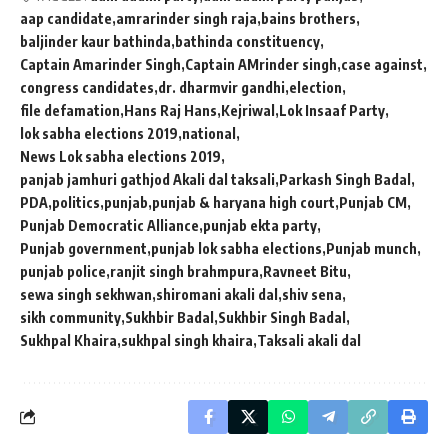
aap candidate
amrarinder singh raja
bains brothers
baljinder kaur bathinda
bathinda constituency
Captain Amarinder Singh
Captain AMrinder singh
case against
congress candidates
dr. dharmvir gandhi
election
file defamation
Hans Raj Hans
Kejriwal
Lok Insaaf Party
lok sabha elections 2019
national
News Lok sabha elections 2019
panjab jamhuri gathjod Akali dal taksali
Parkash Singh Badal
PDA
politics
punjab
punjab & haryana high court
Punjab CM
Punjab Democratic Alliance
punjab ekta party
Punjab government
punjab lok sabha elections
Punjab munch
punjab police
ranjit singh brahmpura
Ravneet Bitu
sewa singh sekhwan
shiromani akali dal
shiv sena
sikh community
Sukhbir Badal
Sukhbir Singh Badal
Sukhpal Khaira
sukhpal singh khaira
Taksali akali dal