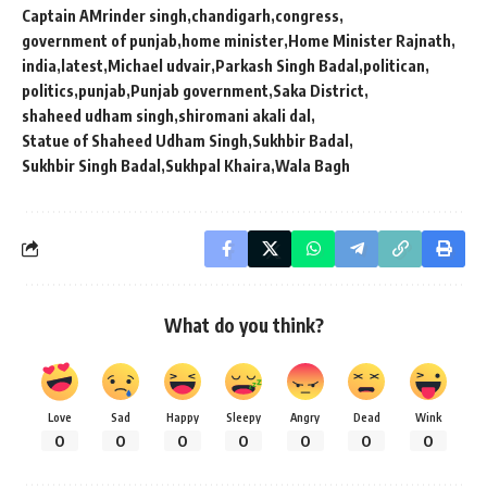
Captain AMrinder singh
chandigarh
congress
government of punjab
home minister
Home Minister Rajnath
india
latest
Michael udvair
Parkash Singh Badal
politican
politics
punjab
Punjab government
Saka District
shaheed udham singh
shiromani akali dal
Statue of Shaheed Udham Singh
Sukhbir Badal
Sukhbir Singh Badal
Sukhpal Khaira
Wala Bagh
What do you think?
Love
Sad
Happy
Sleepy
Angry
Dead
Wink
0
0
0
0
0
0
0