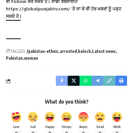
ਵੀ Follow ਕਰ ਸਕਦੇ ਹੋ। ਸਾਡੀ ਵੈੱਬਸਾਈਟ
https://globalpunjabtv.com/ ‘ਤੇ ਜਾ ਕੇ ਵੀ ਹੋਰ ਖ਼ਬਰਾਂ ਨੂੰ ਪੜ੍ਹ
ਸਕਦੇ ਹੋ।
TAGGED:
/pakistan-ethnic
arrested
baloch
Latest news
Pakistan
woman
What do you think?
Love
Sad
Happy
Sleepy
Angry
Dead
Wink