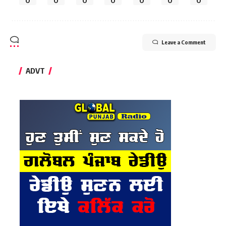
0
0
0
0
0
0
0
Leave a Comment
ADVT