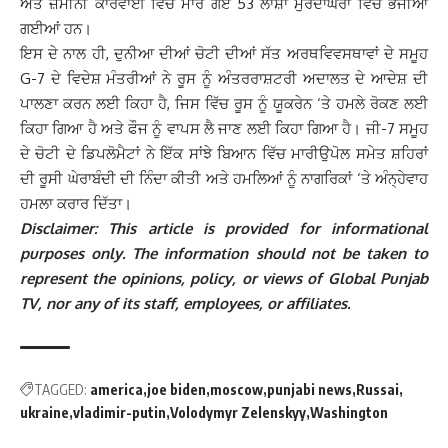
ਅਤੇ ਜ਼ਮੀਨੀ ਕਾਰਵਾਈ ਵਿੱਚ ਮਾਰੇ ਗਏ 53 ਲਾਸ਼ਾਂ ਮੁਰਦਾਘਰਾਂ ਵਿੱਚ ਭੇਜੀਆਂ
ਗਈਆਂ ਹਨ।
ਇਸ ਦੇ ਨਾਲ ਹੀ, ਦੁਨੀਆ ਦੀਆਂ ਚੋਟੀ ਦੀਆਂ ਸੱਤ ਅਰਥਵਿਵਸਥਾਵਾਂ ਦੇ ਸਮੂਹ
G-7 ਦੇ ਵਿਦੇਸ਼ ਮੰਤਰੀਆਂ ਨੇ ਰੂਸ ਨੂੰ ਅੰਤਰਰਾਸ਼ਟਰੀ ਅਦਾਲਤ ਦੇ ਆਦੇਸ਼ ਦੀ
ਪਾਲਣਾ ਕਰਨ ਲਈ ਕਿਹਾ ਹੈ, ਜਿਸ ਵਿੱਚ ਰੂਸ ਨੂੰ ਯੂਕਰੇਨ ‘ਤੇ ਹਮਲੇ ਰੋਕਣ ਲਈ
ਕਿਹਾ ਗਿਆ ਹੈ ਅਤੇ ਫੌਜ ਨੂੰ ਵਾਪਸ ਲੈ ਜਾਣ ਲਈ ਕਿਹਾ ਗਿਆ ਹੈ। ਜੀ-7 ਸਮੂਹ
ਦੇ ਚੋਟੀ ਦੇ ਡਿਪਲੋਮੈਟਾਂ ਨੇ ਇੱਕ ਸਾਂਝੇ ਬਿਆਨ ਵਿੱਚ ਮਾਰੀਉਪੋਲ ਸਮੇਤ ਸ਼ਹਿਰਾਂ
ਦੀ ਰੂਸੀ ਘੇਰਾਬੰਦੀ ਦੀ ਨਿੰਦਾ ਕੀਤੀ ਅਤੇ ਹਮਲਿਆਂ ਨੂੰ ਨਾਗਰਿਕਾਂ ‘ਤੇ ਅੰਨ੍ਹੇਵਾਹ
ਹਮਲਾ ਕਰਾਰ ਦਿੱਤਾ।
Disclaimer: This article is provided for informational
purposes only. The information should not be taken to
represent the opinions, policy, or views of Global Punjab
TV, nor any of its staff, employees, or affiliates.
TAGGED:
america
joe biden
moscow
punjabi news
Russai
ukraine
vladimir-putin
Volodymyr Zelenskyy
Washington