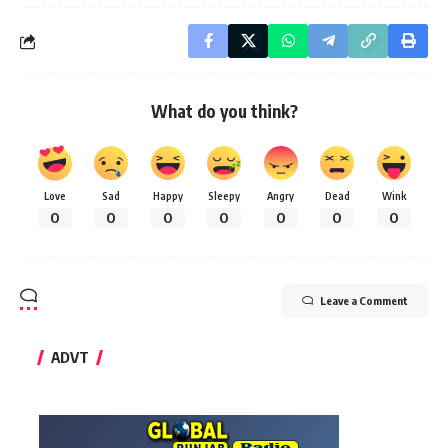
What do you think?
Love
Sad
Happy
Sleepy
Angry
Dead
Wink
0
0
0
0
0
0
0
Leave a Comment
ADVT