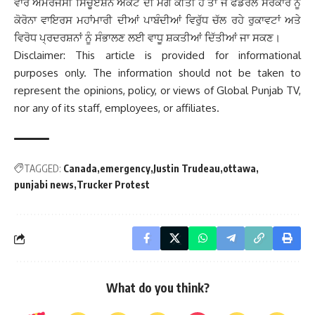
ਵਾਰ ਐਮਰਜੈਂਸੀ ਸਿਚੂਏਸ਼ਨ ਐਕਟ ਦੀ ਮੰਗ ਕੀਤੀ ਹੈ ਤਾਂ ਜੋ ਫੈਡਰਲ ਸਰਕਾਰ ਨੂੰ
ਕੋਰੋਨਾ ਵਾਇਰਸ ਮਹਾਂਮਾਰੀ ਦੀਆਂ ਪਾਬੰਦੀਆਂ ਵਿਰੁੱਧ ਚੱਲ ਰਹੇ ਰੁਕਾਵਟਾਂ ਅਤੇ
ਵਿਰੋਧ ਪ੍ਰਦਰਸ਼ਨਾਂ ਨੂੰ ਸੰਭਾਲਣ ਲਈ ਵਾਧੂ ਸ਼ਕਤੀਆਂ ਦਿੱਤੀਆਂ ਜਾ ਸਕਣ।
Disclaimer: This article is provided for informational
purposes only. The information should not be taken to
represent the opinions, policy, or views of Global Punjab TV,
nor any of its staff, employees, or affiliates.
TAGGED:
Canada
emergency
Justin Trudeau
ottawa
punjabi news
Trucker Protest
What do you think?