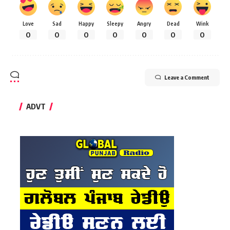
Love
Sad
Happy
Sleepy
Angry
Dead
Wink
0
0
0
0
0
0
0
Leave a Comment
ADVT