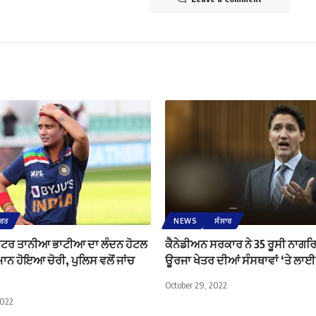
ਾਰਤ
NEWS
ਸੰਸਾਰ
ਕਟਰ ਤਾਨੀਆ ਭਾਟੀਆ ਦਾ ਲੰਦਨ ਹੋਟਲ
ਕੈਨੇਡੀਅਨ ਸਰਕਾਰ ਨੇ 35 ਰੂਸੀ ਨਾਗਰਿ
ਮਾਨ ਹੋਇਆ ਚੋਰੀ, ਪੁਲਿਸ ਵਲੋਂ ਜਾਂਚ
ਊਰਜਾ ਖੇਤਰ ਦੀਆਂ ਸੰਸਥਾਵਾਂ ‘ਤੇ ਲਾਈ
October 29, 2022
2022