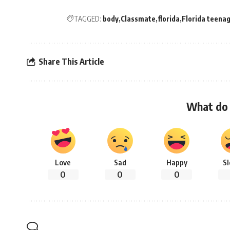
TAGGED:
body
Classmate
florida
Florida teena
Share This Article
What do 
Love
Sad
Happy
S
0
0
0