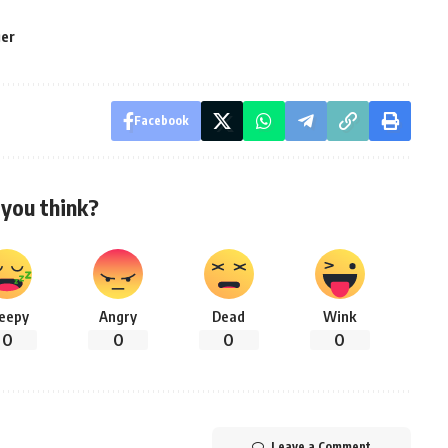
ger
Facebook
you think?
leepy
Angry
Dead
Wink
0
0
0
0
Leave a Comment