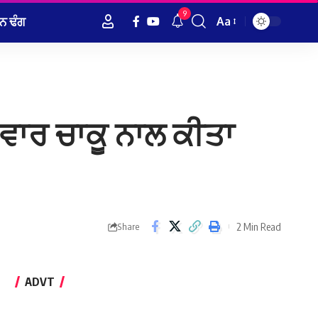
9
ਨ ਢੰਗ
Aa
Font
Resizer
 ਵਾਰ ਚਾਕੂ ਨਾਲ ਕੀਤਾ
2 Min Read
Share
ADVT