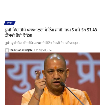
ਭਾਰਤ
ਯੂਪੀ ਵਿੱਚ ਤੀਜੇ ਪੜਾਅ ਲਈ ਵੋਟਿੰਗ ਜਾਰੀ, ਸ਼ਾਮ 5 ਵਜੇ ਤੱਕ 57.43
ਫੀਸਦੀ ਹੋਈ ਵੋਟਿੰਗ
ਯੂਪੀ- ਯੂਪੀ ਵਿੱਚ ਅੱਜ ਤੀਜੇ ਪੜਾਅ ਦੀ ਵੋਟਿੰਗ ਹੋ ਰਹੀ ਹੈ। ਫਤਿਹਗੜ੍ਹ,…
TeamGlobalPunjab
February 20, 2022