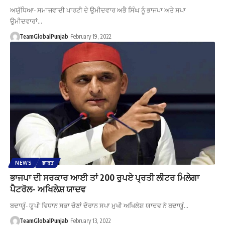
ਅਯੁੱਧਿਆ- ਸਮਾਜਵਾਦੀ ਪਾਰਟੀ ਦੇ ਉਮੀਦਵਾਰ ਅਭੈ ਸਿੰਘ ਨੂੰ ਭਾਜਪਾ ਅਤੇ ਸਪਾ
ਉਮੀਦਵਾਰਾਂ…
TeamGlobalPunjab
February 19, 2022
NEWS
ਭਾਰਤ
ਭਾਜਪਾ ਦੀ ਸਰਕਾਰ ਆਈ ਤਾਂ 200 ਰੁਪਏ ਪ੍ਰਤੀ ਲੀਟਰ ਮਿਲੇਗਾ
ਪੈਟਰੋਲ- ਅਖਿਲੇਸ਼ ਯਾਦਵ
ਬਦਾਯੂੰ- ਯੂਪੀ ਵਿਧਾਨ ਸਭਾ ਚੋਣਾਂ ਦੌਰਾਨ ਸਪਾ ਮੁਖੀ ਅਖਿਲੇਸ਼ ਯਾਦਵ ਨੇ ਬਦਾਯੂੰ…
TeamGlobalPunjab
February 13, 2022