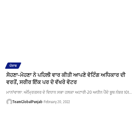
ਪੰਜਾਬ
ਸੋਹਣਾ-ਮੋਹਣਾ ਨੇ ਪਹਿਲੀ ਵਾਰ ਕੀਤੀ ਆਪਣੇ ਵੋਟਿੰਗ ਅਧਿਕਾਰ ਦੀ
ਵਰਤੋਂ, ਸਰੀਰ ਇੱਕ ਪਰ ਦੋ ਵੱਖਰੇ ਵੋਟਰ
ਮਾਨਾਂਵਾਲਾ: ਅੰਮ੍ਰਿਤਸਰ ਦੇ ਵਿਧਾਨ ਸਭਾ ਹਲਕਾ ਅਟਾਰੀ-20 ਅਧੀਨ ਪੈਂਦੇ ਬੂਥ ਨੰਬਰ 101…
TeamGlobalPunjab
February 20, 2022