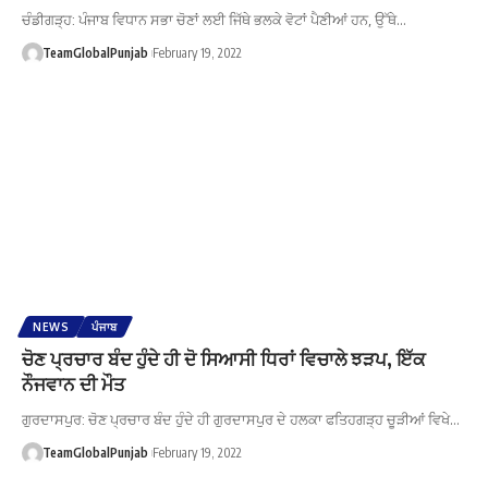
ਚੰਡੀਗੜ੍ਹ: ਪੰਜਾਬ ਵਿਧਾਨ ਸਭਾ ਚੋਣਾਂ ਲਈ ਜਿੱਥੇ ਭਲਕੇ ਵੋਟਾਂ ਪੈਣੀਆਂ ਹਨ, ਉੱਥੇ…
TeamGlobalPunjab
February 19, 2022
NEWS
ਪੰਜਾਬ
ਚੋਣ ਪ੍ਰਚਾਰ ਬੰਦ ਹੁੰਦੇ ਹੀ ਦੋ ਸਿਆਸੀ ਧਿਰਾਂ ਵਿਚਾਲੇ ਝੜਪ, ਇੱਕ
ਨੌਜਵਾਨ ਦੀ ਮੌਤ
ਗੁਰਦਾਸਪੁਰ: ਚੋਣ ਪ੍ਰਚਾਰ ਬੰਦ ਹੁੰਦੇ ਹੀ ਗੁਰਦਾਸਪੁਰ ਦੇ ਹਲਕਾ ਫਤਿਹਗੜ੍ਹ ਚੂੜੀਆਂ ਵਿਖੇ…
TeamGlobalPunjab
February 19, 2022