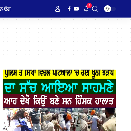
9
ਨ ਢੰਗ