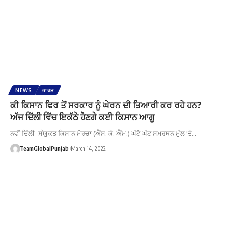
NEWS
ਭਾਰਤ
ਕੀ ਕਿਸਾਨ ਫਿਰ ਤੋਂ ਸਰਕਾਰ ਨੂੰ ਘੇਰਨ ਦੀ ਤਿਆਰੀ ਕਰ ਰਹੇ ਹਨ?
ਅੱਜ ਦਿੱਲੀ ਵਿੱਚ ਇਕੱਠੇ ਹੋਣਗੇ ਕਈ ਕਿਸਾਨ ਆਗੂ
ਨਵੀਂ ਦਿੱਲੀ- ਸੰਯੁਕਤ ਕਿਸਾਨ ਮੋਰਚਾ (ਐੱਸ. ਕੇ. ਐੱਮ.) ਘੱਟੋ-ਘੱਟ ਸਮਰਥਨ ਮੁੱਲ 'ਤੇ…
TeamGlobalPunjab
March 14, 2022