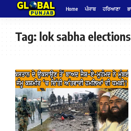
Home
ਪੰਜਾਬ
ਹਰਿਆਣਾ
ਭ
Tag:
lok sabha election