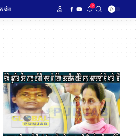
9
ਨ ਢੰਗ