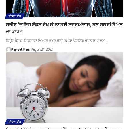
ਜੀਵਨ ਢੰਗ
ਸਰੀਰ ‘ਚ ਇਹ ਲੱਛਣ ਦੇਖ ਕੇ ਨਾ ਕਰੋ ਨਜ਼ਰਅੰਦਾਜ਼, ਬਣ ਸਕਦੀ ਹੈ ਮੌਤ
ਦਾ ਕਾਰਨ
ਨਿਊਜ਼ ਡੈਸਕ: ਸਿਹਤ ਦਾ ਖਿਆਲ ਰੱਖਣ ਲਈ ਹਮੇਸ਼ਾ ਪੌਸ਼ਟਿਕ ਭੋਜਨ ਦਾ ਸੇਵਨ…
Rajneet Kaur
August 24, 2022
ਜੀਵਨ ਢੰਗ