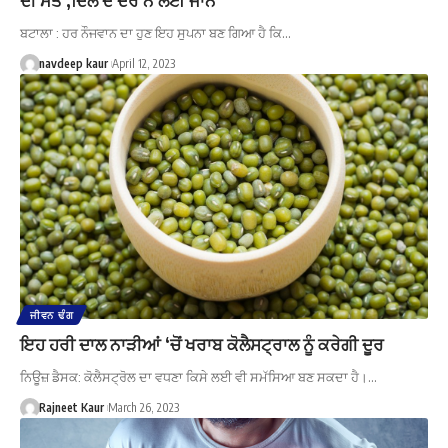
ਬਟਾਲਾ : ਹਰ ਨੌਜਵਾਨ ਦਾ ਹੁਣ ਇਹ ਸੁਪਨਾ ਬਣ ਗਿਆ ਹੈ ਕਿ…
navdeep kaur
April 12, 2023
ਜੀਵਨ ਢੰਗ
ਇਹ ਹਰੀ ਦਾਲ ਨਾੜੀਆਂ ‘ਚੋਂ ਖਰਾਬ ਕੋਲੈਸਟ੍ਰਾਲ ਨੂੰ ਕਰੇਗੀ ਦੂਰ
ਨਿਊਜ਼ ਡੈਸਕ: ਕੋਲੈਸਟ੍ਰੋਲ ਦਾ ਵਧਣਾ ਕਿਸੇ ਲਈ ਵੀ ਸਮੱਸਿਆ ਬਣ ਸਕਦਾ ਹੈ।…
Rajneet Kaur
March 26, 2023