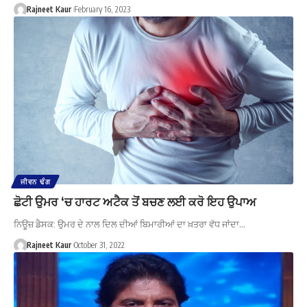
Rajneet Kaur
February 16, 2023
ਜੀਵਨ ਢੰਗ
ਛੋਟੀ ਉਮਰ ‘ਚ ਹਾਰਟ ਅਟੈਕ ਤੋਂ ਬਚਣ ਲਈ ਕਰੋ ਇਹ ਉਪਾਅ
ਨਿਊਜ਼ ਡੈਸਕ: ਉਮਰ ਦੇ ਨਾਲ ਦਿਲ ਦੀਆਂ ਬਿਮਾਰੀਆਂ ਦਾ ਖ਼ਤਰਾ ਵੱਧ ਜਾਂਦਾ…
Rajneet Kaur
October 31, 2022