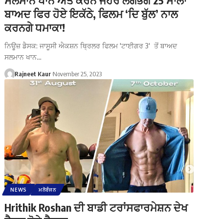
ਬਾਅਦ ਫਿਰ ਹੋਏ ਇਕੱਠੇ, ਫਿਲਮ ‘ਦਿ ਬੁੱਲ’ ਨਾਲ
ਕਰਨਗੇ ਧਮਾਕਾ!
ਨਿਊਜ਼ ਡੈਸਕ: ਜਾਸੂਸੀ ਐਕਸ਼ਨ ਥ੍ਰਿਲਰ ਫਿਲਮ 'ਟਾਈਗਰ 3' ਤੋਂ ਬਾਅਦ
ਸਲਮਾਨ ਖਾਨ…
Rajneet Kaur
November 25, 2023
NEWS
ਮਨੋਰੰਜਨ
Hrithik Roshan ਦੀ ਬਾਡੀ ਟਰਾਂਸਫਾਰਮੇਸ਼ਨ ਦੇਖ