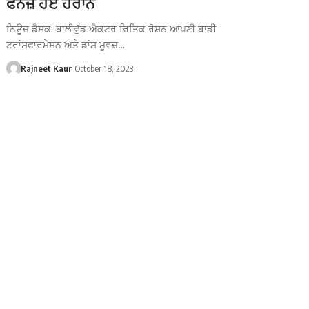
ਫੈਨਜ਼ ਹੋਏ ਹੈਰਾਨ
ਨਿਊਜ਼ ਡੈਸਕ: ਬਾਲੀਵੁੱਡ ਐਕਟਰ ਰਿਤਿਕ ਰੋਸ਼ਨ ਆਪਣੀ ਬਾਡੀ
ਟਰਾਂਸਫਾਰਮੇਸ਼ਨ ਅਤੇ ਡਾਂਸ ਮੂਵਜ਼…
Rajneet Kaur
October 18, 2023