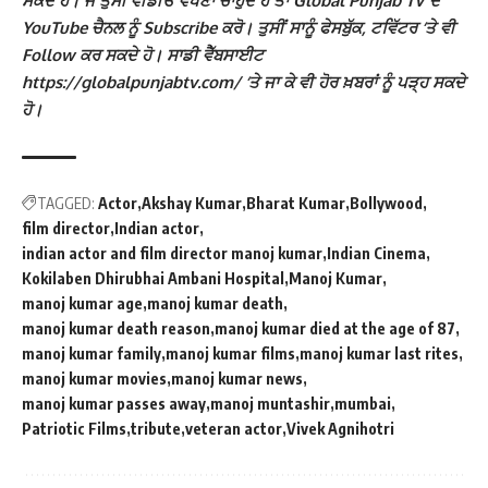
ਸਕਦੇ ਹੋ। ਜੇ ਤੁਸੀਂ ਵੀਡੀਓ ਵੇਖਣਾ ਚਾਹੁੰਦੇ ਹੋ ਤਾਂ Global Punjab TV ਦੇ
YouTube ਚੈਨਲ ਨੂੰ Subscribe ਕਰੋ। ਤੁਸੀਂ ਸਾਨੂੰ ਫੇਸਬੁੱਕ, ਟਵਿੱਟਰ ‘ਤੇ ਵੀ
Follow ਕਰ ਸਕਦੇ ਹੋ। ਸਾਡੀ ਵੈੱਬਸਾਈਟ
https://globalpunjabtv.com/ ‘ਤੇ ਜਾ ਕੇ ਵੀ ਹੋਰ ਖ਼ਬਰਾਂ ਨੂੰ ਪੜ੍ਹ ਸਕਦੇ
ਹੋ।
TAGGED:
Actor
Akshay Kumar
Bharat Kumar
Bollywood
film director
Indian actor
indian actor and film director manoj kumar
Indian Cinema
Kokilaben Dhirubhai Ambani Hospital
Manoj Kumar
manoj kumar age
manoj kumar death
manoj kumar death reason
manoj kumar died at the age of 87
manoj kumar family
manoj kumar films
manoj kumar last rites
manoj kumar movies
manoj kumar news
manoj kumar passes away
manoj muntashir
mumbai
Patriotic Films
tribute
veteran actor
Vivek Agnihotri