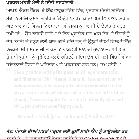
ਪ੍ਰਧਾਨ ਮੰਤਰੀ ਮੋਦੀ ਨੇ ਦਿੱਤੀ ਸ਼ਰਧਾਂਜਲੀ
ਆਪਣੇ ਐਕਸ ਹੈਂਡਲ ‘ਤੇ ਇੱਕ ਭਾਵੁਕ ਸੰਦੇਸ਼ ਵਿੱਚ, ਪ੍ਰਧਾਨ ਮੰਤਰੀ ਨਰਿੰਦਰ
ਮੋਦੀ ਨੇ ਮਨੋਜ ਕੁਮਾਰ ਦੇ ਦੇਹਾਂਤ ‘ਤੇ ਦੁੱਖ ਪ੍ਰਗਟ ਕੀਤਾ ਅਤੇ ਲਿਖਿਆ, ‘ਮਹਾਨ
ਅਦਾਕਾਰ ਅਤੇ ਫਿਲਮ ਨਿਰਮਾਤਾ ਸ਼੍ਰੀ ਮਨੋਜ ਕੁਮਾਰ ਜੀ ਦੇ ਦੇਹਾਂਤ ਤੋਂ ਬਹੁਤ
ਦੁਖੀ ਹਾਂ।’ ਉਹ ਭਾਰਤੀ ਸਿਨੇਮਾ ਦੇ ਇੱਕ ਪ੍ਰਤੀਕ ਸਨ, ਖਾਸ ਤੌਰ ‘ਤੇ ਉਨ੍ਹਾਂ ਨੂੰ
ਦੇਸ਼ ਭਗਤੀ ਦੇ ਜਨੂੰਨ ਲਈ ਯਾਦ ਕੀਤੇ ਜਾਂਦੇ ਸਨ, ਜੋ ਉਨ੍ਹਾਂ ਦੀਆਂ ਫਿਲਮਾਂ ਵਿੱਚ
ਝਲਕਦਾ ਸੀ। ਮਨੋਜ ਜੀ ਦੇ ਕੰਮਾਂ ਨੇ ਰਾਸ਼ਟਰੀ ਮਾਣ ਦੀ ਭਾਵਨਾ ਜਗਾਈ ਅਤੇ
ਉਹ ਪੀੜ੍ਹੀਆਂ ਨੂੰ ਪ੍ਰੇਰਿਤ ਕਰਦੇ ਰਹਿਣਗੇ। ਇਸ ਦੁੱਖ ਦੀ ਘੜੀ ਵਿੱਚ ਮੇਰੀਆਂ
ਸੰਵੇਦਨਾਵਾਂ ਉਨ੍ਹਾਂ ਦੇ ਪਰਿਵਾਰ ਅਤੇ ਪ੍ਰਸ਼ੰਸਕਾਂ ਨਾਲ ਹਨ। ਓਮ ਸ਼ਾਂਤੀ।’
Deeply saddened by the passing of legendary actor
and filmmaker Shri Manoj Kumar Ji. He was an icon of
Indian cinema, who was particularly remembered for
his patriotic zeal, which was also reflected in his films.
Manoj Ji’s works ignited a spirit of national pride and
will…
pic.twitter.com/f8pYqOxol3
— Narendra Modi (@narendramodi)
April 4, 2025
ਨੋਟ: ਪੰਜਾਬੀ ਦੀਆਂ ਖ਼ਬਰਾਂ ਪੜ੍ਹਨ ਲਈ ਤੁਸੀਂ ਸਾਡੀ ਐਪ ਨੂੰ ਡਾਊਨਲੋਡ ਕਰ