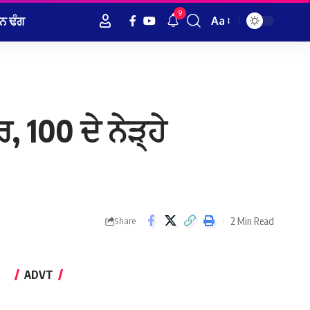
9
ਨ ਢੰਗ
Aa
Font
Resizer
 100 ਦੇ ਨੇੜ੍ਹੇ
2 Min Read
Share
ADVT