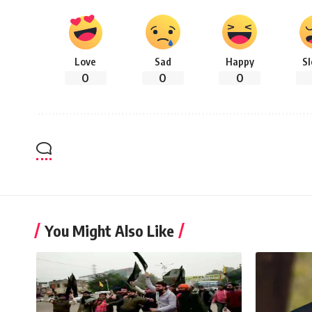
Love
Sad
Happy
S
0
0
0
You Might Also Like