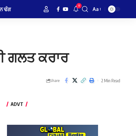
9
ਨ ਢੰਗ
Aa
Font
Resizer
ਕਤੀ ਗਲਤ ਕਰਾਰ
2 Min Read
Share
ADVT