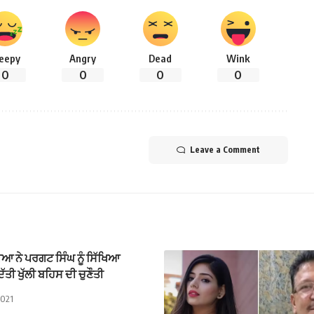
leepy
Angry
Dead
Wink
0
0
0
0
Leave a Comment
ਆ ਨੇ ਪਰਗਟ ਸਿੰਘ ਨੂੰ ਸਿੱਖਿਆ
ਿੱਤੀ ਖੁੱਲੀ ਬਹਿਸ ਦੀ ਚੁਣੌਤੀ
2021