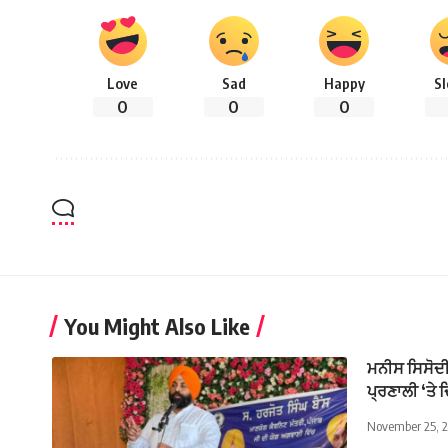
Love
Sad
Happy
S
0
0
0
You Might Also Like
ਮਨੀਸ ਸਿਸੋਦੀ
ਪ੍ਰਣਾਲੀ ‘ਤੇ ਦ
November 25, 