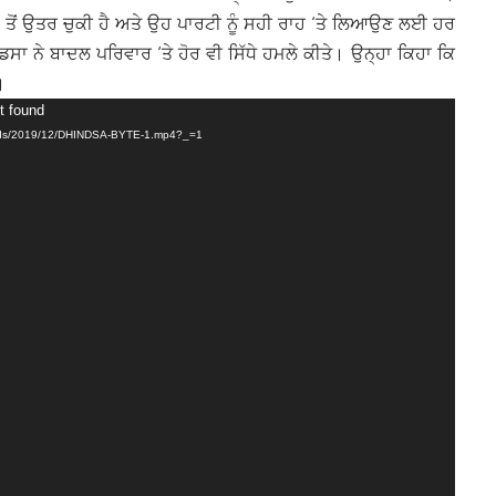
 ਤੋਂ ਉਤਰ ਚੁਕੀ ਹੈ ਅਤੇ ਉਹ ਪਾਰਟੀ ਨੂੰ ਸਹੀ ਰਾਹ ‘ਤੇ ਲਿਆਉਣ ਲਈ ਹਰ
ਸਾ ਨੇ ਬਾਦਲ ਪਰਿਵਾਰ ‘ਤੇ ਹੋਰ ਵੀ ਸਿੱਧੇ ਹਮਲੇ ਕੀਤੇ। ਉਨ੍ਹਾ ਕਿਹਾ ਕਿ
।
t found
loads/2019/12/DHINDSA-BYTE-1.mp4?_=1