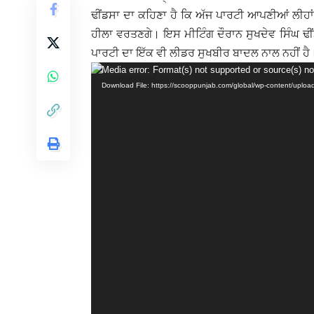
ਢੀਂਡਸਾ ਦਾ ਕਹਿਣਾ ਹੈ ਕਿ ਅੱਜ ਪਾਰਟੀ ਆਪਣੀਆਂ ਲੀਹਾਂ
ਹੀਲਾ ਵਰਤਣਗੇ। ਇਸ ਮੀਟਿੰਗ ਦੌਰਾਨ ਸੁਖਦੇਵ ਸਿੰਘ ਢੀਂਡ
ਪਾਰਟੀ ਦਾ ਇੱਕ ਵੀ ਲੀਡਰ ਸੁਖਬੀਰ ਬਾਦਲ ਨਾਲ ਨਹੀਂ ਹੈ
Video
Media error: Format(s) not supported or source(s) no
Download File: https://scooppunjab.com/global/wp-content/up
Player