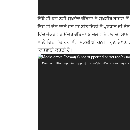
ਇੱਥੇ ਹੀ ਬਸ ਨਹੀਂ ਸੁਖਦੇਵ ਢੀਂਡਸਾ ਨੇ ਸੁਖਬੀਰ ਬਾਦਲ ਤੋਂ
ਇਹ ਵੀ ਦੋਸ਼ ਲਾਏ ਹਨ ਕਿ ਬੀਤੇ ਦਿਨੀਂ ਜੋ ਪ੍ਰਧਾਨ ਦੀ ਚ
ਵਿੱਚ ਜੇਕਰ ਪਰਮਿੰਦਰ ਢੀਂਡਸਾ ਬਾਦਲ ਪਰਿਵਾਰ ਦਾ ਸਾਥ 
ਵਾਲੇ ਦਿਨਾਂ ‘ਚ ਹੋਰ ਵੱਧ ਸਕਦੀਆਂ ਹਨ। ਹੁਣ ਦੇਖਣ ਹੋ
ਕਾਰਵਾਈ ਕਰਦੀ ਹੈ।
Video
Media error: Format(s) not supported or source(s) no
Download File: https://scooppunjab.com/global/wp-content/up
Player