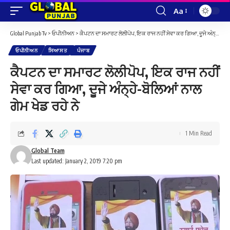
Aa
Font
Resizer
Global Punjab Tv
>
ਓਪੀਨੀਅਨ
>
ਕੈਪਟਨ ਦਾ ਸਮਾਰਟ ਲੋਲੀਪੋਪ, ਇਕ ਰਾਜ ਨਹੀਂ ਸੇਵਾ ਕਰ ਗਿਆ, ਦੂਜੇ ਅੰਨ੍ਹੇ-ਬੋਲਿਆਂ ਨਾਲ ਗੇਮ ਖੇਡ ਰਹੇ ਨੇ
ਓਪੀਨੀਅਨ
ਸਿਆਸਤ
ਪੰਜਾਬ
ਕੈਪਟਨ ਦਾ ਸਮਾਰਟ ਲੋਲੀਪੋਪ, ਇਕ ਰਾਜ ਨਹੀਂ
ਸੇਵਾ ਕਰ ਗਿਆ, ਦੂਜੇ ਅੰਨ੍ਹੇ-ਬੋਲਿਆਂ ਨਾਲ
ਗੇਮ ਖੇਡ ਰਹੇ ਨੇ
1 Min Read
Global Team
Last updated: January 2, 2019 7:20 pm