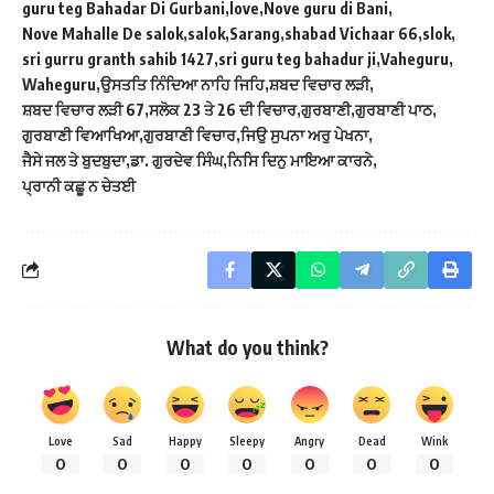
guru teg Bahadar Di Gurbani
love
Nove guru di Bani
Nove Mahalle De salok
salok
Sarang
shabad Vichaar 66
slok
sri gurru granth sahib 1427
sri guru teg bahadur ji
Vaheguru
Waheguru
ਉਸਤਤਿ ਨਿੰਦਿਆ ਨਾਹਿ ਜਿਹਿ
ਸ਼ਬਦ ਵਿਚਾਰ ਲੜੀ
ਸ਼ਬਦ ਵਿਚਾਰ ਲੜੀ 67
ਸਲੋਕ 23 ਤੇ 26 ਦੀ ਵਿਚਾਰ
ਗੁਰਬਾਣੀ
ਗੁਰਬਾਣੀ ਪਾਠ
ਗੁਰਬਾਣੀ ਵਿਆਖਿਆ
ਗੁਰਬਾਣੀ ਵਿਚਾਰ
ਜਿਉ ਸੁਪਨਾ ਅਰੁ ਪੇਖਨਾ
ਜੈਸੇ ਜਲ ਤੇ ਬੁਦਬੁਦਾ
ਡਾ. ਗੁਰਦੇਵ ਸਿੰਘ
ਨਿਸਿ ਦਿਨੁ ਮਾਇਆ ਕਾਰਨੇ
ਪ੍ਰਾਨੀ ਕਛੂ ਨ ਚੇਤਈ
What do you think?
Love
Sad
Happy
Sleepy
Angry
Dead
Wink
0
0
0
0
0
0
0