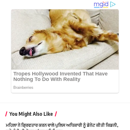
You Might Also Like
ਮਹਿਲਾ ਨੇ ਗ੍ਰਿਫਤਾਰ ਕਰਨ ਵਾਲੇ ਪੁਲਿਸ ਅਧਿਕਾਰੀ ਨੂੰ ਡੋਨੇਟ ਕੀਤੀ ਕਿਡਨੀ,