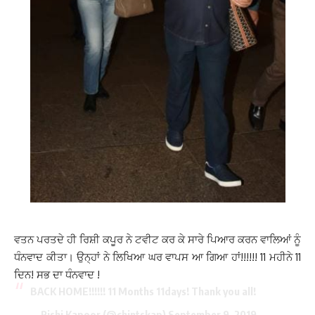
ਵਤਨ ਪਰਤਦੇ ਹੀ ਰਿਸ਼ੀ ਕਪੂਰ ਨੇ ਟਵੀਟ ਕਰ ਕੇ ਸਾਰੇ ਪਿਆਰ ਕਰਨ ਵਾਲਿਆਂ ਨੂੰ
ਧੰਨਵਾਦ ਕੀਤਾ। ਉਨ੍ਹਾਂ ਨੇ ਲਿਖਿਆ ਘਰ ਵਾਪਸ ਆ ਗਿਆ ਹਾਂ!!!!!! 11 ਮਹੀਨੇ 11
ਦਿਨ! ਸਭ ਦਾ ਧੰਨਵਾਦ !
BACK HOME!!!!!! 11 Months 11days! Thank you all!
— Rishi Kapoor (@chintskap)
September 9, 2019