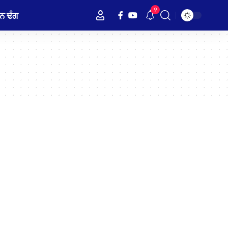
9
ਨ ਢੰਗ