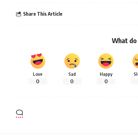
Share This Article
What do 
Love
Sad
Happy
S
0
0
0