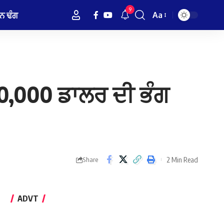
9
ਨ ਢੰਗ
Aa
Font
Resizer
0,000 ਡਾਲਰ ਦੀ ਭੰਗ
2 Min Read
Share
ADVT