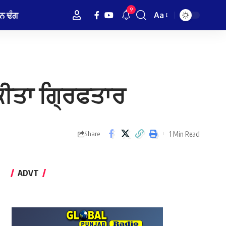
9
ਨ ਢੰਗ
Aa
Font
Resizer
 ਕੀਤਾ ਗ੍ਰਿਫਤਾਰ
1 Min Read
Share
ADVT