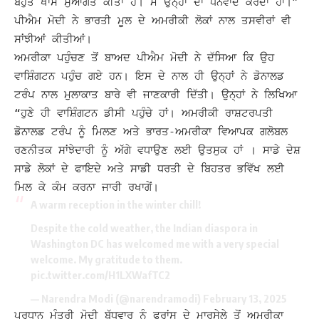
ਬਹੁਤ ਖਾਸ ਸੁਆਗਤ ਕੀਤਾ ਹੈ। ਮੈਂ ਉਨ੍ਹਾਂ ਦਾ ਧੰਨਵਾਦ ਕਰਦਾ ਹਾਂ।”
ਪੀਐਮ ਮੋਦੀ ਨੇ ਭਾਰਤੀ ਮੂਲ ਦੇ ਅਮਰੀਕੀ ਲੋਕਾਂ ਨਾਲ ਤਸਵੀਰਾਂ ਵੀ
ਸਾਂਝੀਆਂ ਕੀਤੀਆਂ।
ਅਮਰੀਕਾ ਪਹੁੰਚਣ ਤੋਂ ਬਾਅਦ ਪੀਐਮ ਮੋਦੀ ਨੇ ਦੱਸਿਆ ਕਿ ਉਹ
ਵਾਸ਼ਿੰਗਟਨ ਪਹੁੰਚ ਗਏ ਹਨ। ਇਸ ਦੇ ਨਾਲ ਹੀ ਉਨ੍ਹਾਂ ਨੇ ਡੋਨਾਲਡ
ਟਰੰਪ ਨਾਲ ਮੁਲਾਕਾਤ ਬਾਰੇ ਵੀ ਜਾਣਕਾਰੀ ਦਿੱਤੀ। ਉਨ੍ਹਾਂ
ਨੇ ਲਿਖਿਆ
“ਹੁਣੇ ਹੀ ਵਾਸ਼ਿੰਗਟਨ ਡੀਸੀ ਪਹੁੰਚੇ ਹਾਂ। ਅਮਰੀਕੀ ਰਾਸ਼ਟਰਪਤੀ
ਡੋਨਾਲਡ ਟਰੰਪ ਨੂੰ ਮਿਲਣ ਅਤੇ ਭਾਰਤ-ਅਮਰੀਕਾ ਵਿਆਪਕ ਗਲੋਬਲ
ਰਣਨੀਤਕ ਸਾਂਝੇਦਾਰੀ ਨੂੰ ਅੱਗੇ ਵਧਾਉਣ ਲਈ ਉਤਸੁਕ ਹਾਂ । ਸਾਡੇ ਦੇਸ਼
ਸਾਡੇ ਲੋਕਾਂ ਦੇ ਫਾਇਦੇ ਅਤੇ ਸਾਡੀ ਧਰਤੀ ਦੇ ਬਿਹਤਰ ਭਵਿੱਖ ਲਈ
ਮਿਲ ਕੇ ਕੰਮ ਕਰਨਾ ਜਾਰੀ ਰਖਾਗੇਂ।
A warm reception in the winter chill!
Despite the cold weather, the Indian diaspora in
Washington DC has welcomed me with a very special
welcome. My gratitude to them.
pic.twitter.com/H1LXWafTC2
— Narendra Modi (@narendramodi)
February 13, 2025
ਪ੍ਰਧਾਨ ਮੰਤਰੀ ਮੋਦੀ ਬੁੱਧਵਾਰ ਨੂੰ ਫਰਾਂਸ ਦੇ ਮਾਰਸੇਲੇ ਤੋਂ ਅਮਰੀਕਾ