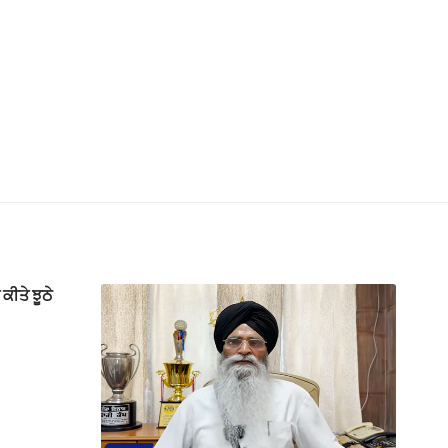
ਕੀਤੇ ਝੂਠੇ