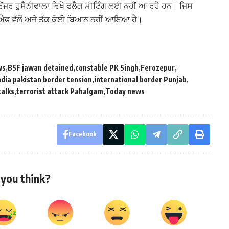
ਰੇਂਜਰ ਹੁਸੈਨੀਵਾਲਾ ਵਿਖੇ ਫਲੈਗ ਮੀਟਿੰਗ ਲਈ ਨਹੀਂ ਆ ਰਹੇ ਹਨ। ਜਿਸ
ਸਐਫ ਵੱਲੋਂ ਅਜੇ ਤੱਕ ਕੋਈ ਬਿਆਨ ਨਹੀਂ ਆਇਆ ਹੈ।
ws
BSF jawan detained
constable PK Singh
Ferozepur
ndia pakistan border tension
international border Punjab
talks
terrorist attack Pahalgam
Today news
Facebook
you think?