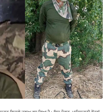
ਸਤਾਨ ਵਿਚਾਲੇ ਤਣਾਅ ਵਧ ਗਿਆ ਹੈ। ਇਸ ਦੌਰਾਨ, ਪਾਕਿਸਤਾਨੀ ਰੇਂਜਰਾਂ