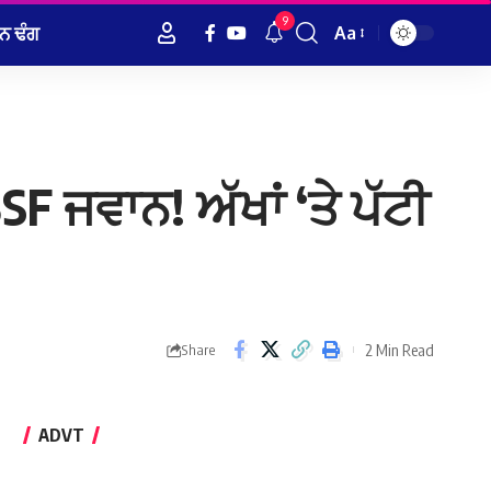
9
ਨ ਢੰਗ
Aa
Font
Resizer
SF ਜਵਾਨ! ਅੱਖਾਂ ‘ਤੇ ਪੱਟੀ
2 Min Read
Share
ADVT