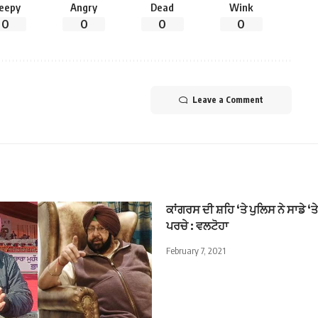
leepy
Angry
Dead
Wink
0
0
0
0
Leave a Comment
ਕਾਂਗਰਸ ਦੀ ਸ਼ਹਿ ‘ਤੇ ਪੁਲਿਸ ਨੇ ਸਾਡੇ ‘ਤੇ 
ਪਰਚੇ : ਵਲਟੋਹਾ
February 7, 2021