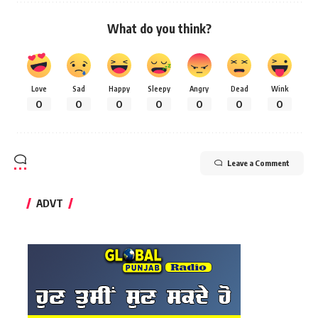
What do you think?
Love
Sad
Happy
Sleepy
Angry
Dead
Wink
0
0
0
0
0
0
0
Leave a Comment
ADVT