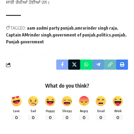
ਜਾਰੀ ਰੱਖੀਆਂ ਹੋਈਆਂ ਹਨ।
TAGGED:
aam aadmi party punjab
amrarinder singh raja
Captain AMrinder singh
government of punjab
politics
punjab
Punjab government
What do you think?
Love
Sad
Happy
Sleepy
Angry
Dead
Wink
0
0
0
0
0
0
0