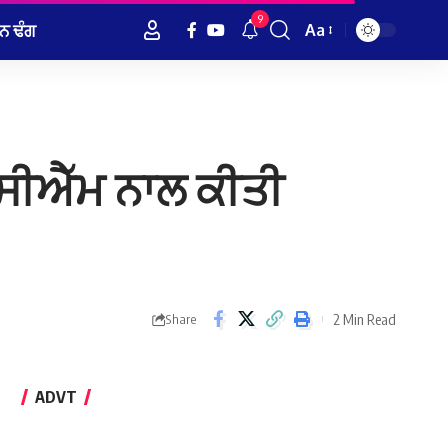
9
ਨ ਢੰਗ
Aa
Font
Resizer
 ਸੀਐੱਮ ਨਾਲ ਕੀਤੀ
2 Min Read
Share
ADVT