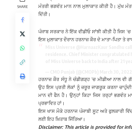
ਮੰਤਰੀ ਭਗਵੰਤ ਮਾਨ ਨਾਲ ਮੁਲਾਕਾਤ ਕੀਤੀ ਹੈ। ਮੁੱਖ ਮੰਤ
SHARE
ਦਿੱਤੀ।
ਪੰਜਾਬ ਸਰਕਾਰ ਨੇ ਇੱਕ ਵੀਡੀਓ ਸਾਂਝੀ ਕੀਤੀ ਹੈ ਜਿਸ ’
ਇਸ ਮੁਲਾਕਾਤ ਦੌਰਾਨ ਹਰਨਾਜ਼ ਕੌਰ ਦੇ ਮਾਤਾ-ਪਿਤਾ ਤੇ ਰ
Miss Universe
@HarnaazKaur
Sandhu cal
residence. Chief Minister congratulated h
of Miss Universe back to India after 21 ye
— CMO Punjab (@CMOPb)
March 30, 2022
ਹਰਨਾਜ਼ ‍ਕੌਰ ਸੰਧੂ ਨੇ ਚੰਡੀਗੜ੍ਹ ‘ਚ ਮੀਡੀਆ ਨਾਲ ਵੀ
ਉਹ ਇਸ ਪ੍ਰਤੀ ਲੋਕਾਂ ਨੂੰ ਜ਼ਰੂਰ ਜਾਗਰੂਕ ਕਰਨਾ ਚਾਹੁੰ
ਮਾਨ ਦੀ ਫੈਨ ਹੈ। ਉਨ੍ਹਾਂ ਕਿਹਾ ਜਿਸ ਤਰ੍ਹਾਂ ਭਗਵੰਤ ਮਾਨ
ਪ੍ਰਭਾਵਿਤ ਹਾਂ।
ਇਸ ਖਾਸ ਮੌਕੇ ਹਰਨਾਜ ਪੰਜਾਬੀ ਸੂਟ ਅਤੇ ਫੁਲਕਾਰੀ ਵਿ
ਲਈ ਇਹ ਖ਼ਿਤਾਬ ਜਿੱਤਿਆ।
Disclaimer: This article is provided for 