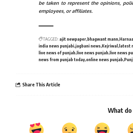
be taken to represent the opinions, polic
employees, or affiliates.
TAGGED:
ajit newpaper
bhagwant mann
Harnaa
india news punjabi
jagbani news
Kejriwal
latest 
live news of punjab
live news punjab
live news p
news from punjab today
online news punjab
Pun
Share This Article
What do 