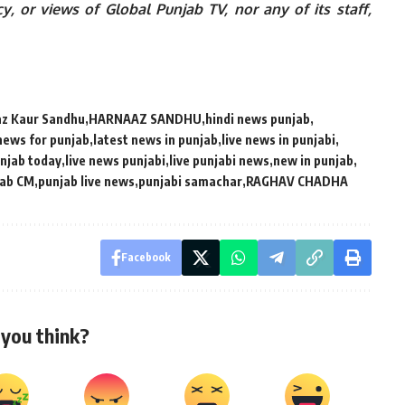
y, or views of Global Punjab TV, nor any of its staff,
z Kaur Sandhu
HARNAAZ SANDHU
hindi news punjab
news for punjab
latest news in punjab
live news in punjabi
unjab today
live news punjabi
live punjabi news
new in punjab
jab CM
punjab live news
punjabi samachar
RAGHAV CHADHA
Facebook
you think?