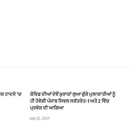
ੜਕ ਹਾਦਸੇ ‘ਚ
ਕੋਵਿਡ ਦੀਆਂ ਦੋਵੇਂ ਖ਼ੁਰਾਕਾਂ ਲੁਆ ਚੁੱਕੇ ਮੁਲਾਕਾਤੀਆਂ ਨੂੰ
ਹੀ ਹੋਵੇਗੀ ਪੰਜਾਬ ਸਿਵਲ ਸਕੱਤਰੇਤ-1 ਅਤੇ 2 ਵਿੱਚ
ਪ੍ਰਵੇਸ਼ ਦੀ ਆਗਿਆ
July 22, 2021