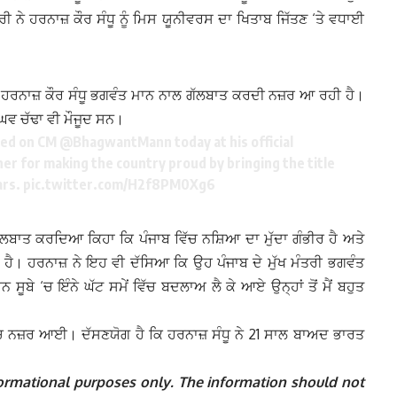
ਰੀ ਨੇ ਹਰਨਾਜ਼ ਕੌਰ ਸੰਧੂ ਨੂੰ ਮਿਸ ਯੂਨੀਵਰਸ ਦਾ ਖਿਤਾਬ ਜਿੱਤਣ ‘ਤੇ ਵਧਾਈ
ਚ ਹਰਨਾਜ਼ ਕੌਰ ਸੰਧੂ ਭਗਵੰਤ ਮਾਨ ਨਾਲ ਗੱਲਬਾਤ ਕਰਦੀ ਨਜ਼ਰ ਆ ਰਹੀ ਹੈ।
ਾਘਵ ਚੱਢਾ ਵੀ ਮੌਜੂਦ ਸਨ।
led on CM
@BhagwantMann
today at his official
er for making the country proud by bringing the title
ars.
pic.twitter.com/H2f8PM0Xg6
 ਗੱਲਬਾਤ ਕਰਦਿਆ ਕਿਹਾ ਕਿ ਪੰਜਾਬ ਵਿੱਚ ਨਸ਼ਿਆ ਦਾ ਮੁੱਦਾ ਗੰਭੀਰ ਹੈ ਅਤੇ
ਦੀ ਹੈ। ਹਰਨਾਜ਼ ਨੇ ਇਹ ਵੀ ਦੱਸਿਆ ਕਿ ਉਹ ਪੰਜਾਬ ਦੇ ਮੁੱਖ ਮੰਤਰੀ ਭਗਵੰਤ
 ਸੂਬੇ ‘ਚ ਇੰਨੇ ਘੱਟ ਸਮੇਂ ਵਿੱਚ ਬਦਲਾਅ ਲੈ ਕੇ ਆਏ ਉਨ੍ਹਾਂ ਤੋਂ ਮੈਂ ਬਹੁਤ
ੱਚ ਨਜ਼ਰ ਆਈ। ਦੱਸਣਯੋਗ ਹੈ ਕਿ ਹਰਨਾਜ਼ ਸੰਧੂ ਨੇ 21 ਸਾਲ ਬਾਅਦ ਭਾਰਤ
informational purposes only. The information should not