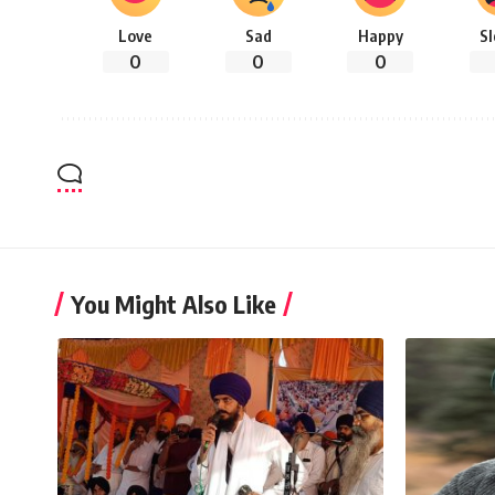
Love
Sad
Happy
S
0
0
0
You Might Also Like