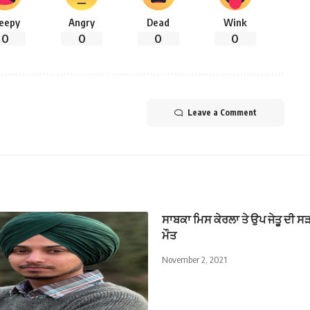
leepy
Angry
Dead
Wink
0
0
0
0
Leave a Comment
ਸਾਬਕਾ ਮਿਸ ਕੇਰਲਾ ਤੇ ਉਪ ਜੇਤੂ ਦੀ ਸ
ਮੌਤ
November 2, 2021