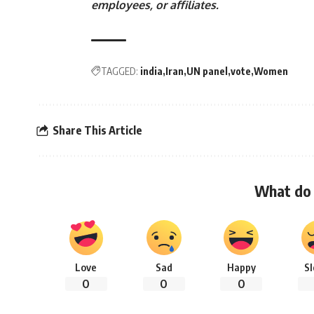
employees, or affiliates.
TAGGED:
india
Iran
UN panel
vote
Women
Share This Article
What do 
Love
Sad
Happy
S
0
0
0