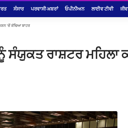
ਾਰਤ
ਸੰਸਾਰ
ਪਰਵਾਸੀ-ਖ਼ਬਰਾਂ
ਓਪੀਨੀਅਨ
ਲਾਈਵ ਟੀਵੀ
ਜੀਵ
ਿਸ਼ਨ ‘ਚੋਂ ਕੱਢਿਆ ਬਾਹਰ
ੂੰ ਸੰਯੁਕਤ ਰਾਸ਼ਟਰ ਮਹਿਲਾ ਕ