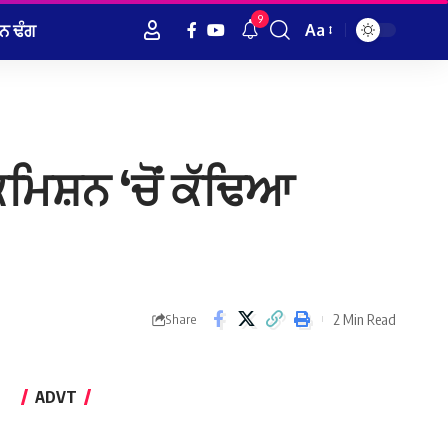
9
ਨ ਢੰਗ
Aa
Font
Resizer
ਮਿਸ਼ਨ ‘ਚੋਂ ਕੱਢਿਆ
2 Min Read
Share
ADVT