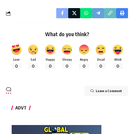
What do you think?
Love
Sad
Happy
Sleepy
Angry
Dead
Wink
0
0
0
0
0
0
0
Leave a Comment
ADVT