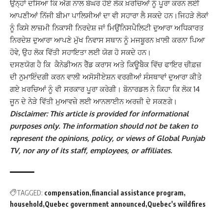
ਉਨ੍ਹਾਂ ਦਸਿਆ ਕਿ ਅੱਗ ਨਾਲ ਬੇਘਰ ਹੋਏ ਲੋਕ ਖ਼ਰਚਿਆਂ ਨੂੰ ਪੂਰਾ ਕਰਨ ਲਈ
ਆਪਣੀਆਂ ਨਿੱਜੀ ਬੀਮਾ ਪਾਲਿਸੀਆਂ ਦਾ ਵੀ ਸਹਾਰਾ ਲੈ ਸਕਦੇ ਹਨ।ਜਿਹੜੇ ਲੋਕਾਂ
ਨੂੰ ਕਿਸੇ ਲਾਜ਼ਮੀ ਨਿਕਾਸੀ ਨਿਰਦੇਸ਼ ਜਾਂ ਮਿਉਂਨਿਸਪੈਲਿਟੀ ਦੁਆਰਾ ਅਧਿਕਾਰਤ
ਨਿਰਦੇਸ਼ ਦੁਆਰਾ ਆਪਣੇ ਮੁੱਖ ਨਿਵਾਸ ਸਥਾਨ ਨੂੰ ਮਜਬੂਰਨ ਖ਼ਾਲੀ ਕਰਨਾ ਪਿਆ
ਹੋਵੇ, ਉਹ ਲੋਕ ਵਿੱਤੀ ਸਹਾਇਤਾ ਲਈ ਯੋਗ ਹੋ ਸਕਦੇ ਹਨ।
ਦਸਣਯੋਗ ਹੈ ਕਿ ਕੈਨੇਡੀਅਨ ਰੈੱਡ ਕਰਾਸ ਅਤੇ ਕਿਊਬੈਕ ਵਿੱਚ ਫਾਇਰ ਚੀਫ਼ਜ਼
ਦੀ ਨੁਮਾਇੰਦਗੀ ਕਰਨ ਵਾਲੀ ਅਸੋਸੀਏਸ਼ਨ ਵਰਗੀਆਂ ਸੰਸਥਾਵਾਂ ਦੁਆਰਾ ਕੀਤੇ
ਗਏ ਖ਼ਰਚਿਆਂ ਨੂੰ ਵੀ ਸਰਕਾਰ ਪੂਰਾ ਕਰੇਗੀ। ਬੋਨਾਰਡਲ ਨੇ ਕਿਹਾ ਕਿ ਲੋਕ 14
ਜੂਨ ਦੇ ਨੇੜੇ ਵਿੱਤੀ ਮੁਆਵਜ਼ੇ ਲਈ ਆਨਲਾਈਨ ਅਰਜ਼ੀ ਦੇ ਸਕਣਗੇ।
Disclaimer: This article is provided for informational
purposes only. The information should not be taken to
represent the opinions, policy, or views of Global Punjab
TV, nor any of its staff, employees, or affiliates.
TAGGED:
compensation
financial assistance program
household
Quebec government announced
Quebec's wildfires