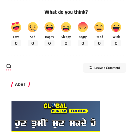
What do you think?
Love
Sad
Happy
Sleepy
Angry
Dead
Wink
0
0
0
0
0
0
0
Leave a Comment
ADVT