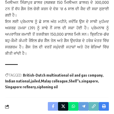
ਮਿਲੀਅਨ ਸਿੰਗਾਪੁਰ ਡਾਲਰ (ਲਗਭਗ 150 ਮਿਲੀਅਨ ਡਾਲਰ) ਦੇ 300,000
ਟਨ ਤੋਂ ਵੱਧ ਗੈਸ ਤੇਲ ਚੋਰੀ ਕਰਨ ਦੇ ਦੋਸ਼ ‘ਚ 6 ਸਾਲ ਦੀ ਕੈਦ ਦੀ ਸਜ਼ਾ ਸੁਣਾਈ
ਗਈ ਹੈ।
ਇਸ ਲਈ ਪ੍ਰੇਮਨਾਥ ਨੂੰ ਛੇ ਸਾਲ ਅੱਠ ਮਹੀਨੇ, ਜਦੋਂਕਿ ਉਸ ਦੇ ਸਾਥੀ ਮੁਹੰਮਦ
ਅਸ਼ਰਫ਼ ਹਮਜ਼ਾ (39) ਨੂੰ ਸਾਢੇ ਨੌਂ ਸਾਲ ਦੀ ਸਜ਼ਾ ਹੋਈ ਹੈ। ਪ੍ਰੇਮਨਾਥ ਨੂੰ
ਅਪਰਾਧਿਕ ਕਮਾਈ ਤੋਂ ਤਕਰੀਬਨ 150,000 ਡਾਲਰ ਮਿਲੇ ਸਨ। ਬ੍ਰਿਟਿਸ਼-ਡੱਚ
ਬਹੁ-ਕੌਮੀ ਕੰਪਨੀ ਰੌਇਲ ਡੱਚ ਸ਼ੈੱਲ ਤੇਲ ਅਤੇ ਗੈਸ ਉਦਯੋਗ ਦੇ ਹਰੇਕ ਖੇਤਰ ਵਿੱਚ
ਸਰਗਰਮ ਹੈ। ਗੈਸ ਤੇਲ ਦੀ ਵਰਤੋਂ ਸਮੁੰਦਰੀ ਜਹਾਜ਼ਾਂ ਅਤੇ ਹੋਰ ਬੇੜਿਆਂ ਵਿੱਚ
ਕੀਤੀ ਜਾਂਦੀ ਹੈ।
TAGGED:
British-Dutch multinational oil and gas company
Indian national
jailed
Malay colleague
Shell''s
singapore
Singapore refinery
siphoning oil