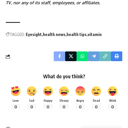
TV, nor any of its staff, employees, or affiliates.
TAGGED:
Eyesight
health news
health tips
vitamin
What do you think?
Love
Sad
Happy
Sleepy
Angry
Dead
Wink
0
0
0
0
0
0
0