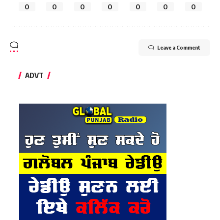
0
0
0
0
0
0
0
Leave a Comment
ADVT