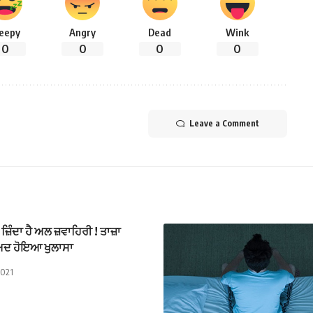
leepy
Angry
Dead
Wink
0
0
0
0
Leave a Comment
਼ਿੰਦਾ ਹੈ ਅਲ ਜ਼ਵਾਹਿਰੀ ! ਤਾਜ਼ਾ
ਾਅਦ ਹੋਇਆ ਖੁਲਾਸਾ
2021