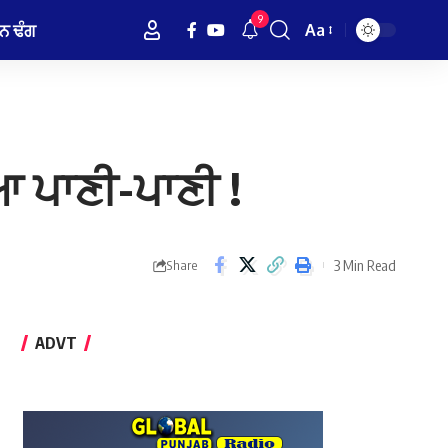
9
ਨ ਢੰਗ
Aa
Font
Resizer
ਆ ਪਾਣੀ-ਪਾਣੀ !
3 Min Read
Share
ADVT