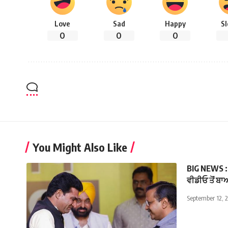
Love
Sad
Happy
S
0
0
0
You Might Also Like
BIG NEWS : ਜ
ਵੀਡੀਓ ਤੋਂ ਬ
September 12, 