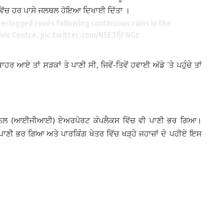
ਵਿੱਚ ਹਰ ਪਾਸੇ ਜਲਥਲ ਹੋਇਆ ਦਿਖਾਈ ਦਿੱਤਾ ।
terlogged roads following continuous rains in the
ivic Centre.
pic.twitter.com/N5E3fjFNGz
ਆਏ ਤਾਂ ਸੜਕਾਂ ਤੇ ਪਾਣੀ ਸੀ, ਜਿਵੇਂ-ਤਿਵੇਂ ਹਵਾਈ ਅੱਡੇ ‘ਤੇ ਪਹੁੰਚੇ ਤਾਂ
ਰਨੈਸ਼ਨਲ (ਆਈਜੀਆਈ) ਏਅਰਪੋਰਟ ਕੰਪਲੈਕਸ ਵਿੱਚ ਵੀ ਪਾਣੀ ਭਰ ਗਿਆ।
 ਪਾਣੀ ਭਰ ਗਿਆ ਅਤੇ ਪਾਰਕਿੰਗ ਖੇਤਰ ਵਿੱਚ ਖੜ੍ਹੇ ਜਹਾਜ਼ਾਂ ਦੇ ਪਹੀਏ ਇਸ