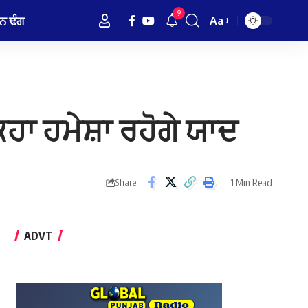
9
ਨ ਢੰਗ
Aa
Font
Resizer
ਹਾ ਹਮੇਸ਼ਾ ਰਹੋਗੇ ਯਾਦ
1 Min Read
Share
ADVT