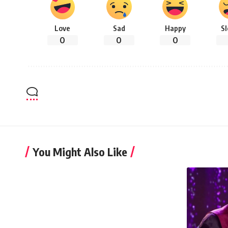
Love
Sad
Happy
S
0
0
0
You Might Also Like