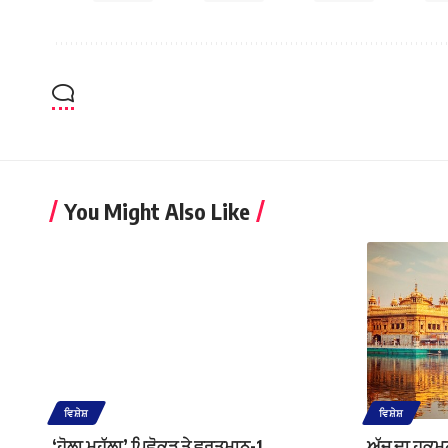
You Might Also Like
ਵਿਸ਼ੇਸ਼
ਵਿਸ਼ੇਸ਼
‘ਹੋਲਾ ਮਹੱਲਾ’ ਪਿਛੋਕੜ ਤੇ ਵਰਤਮਾਨ-1
ਅੱਜ ਦਾ ਹੁਕ