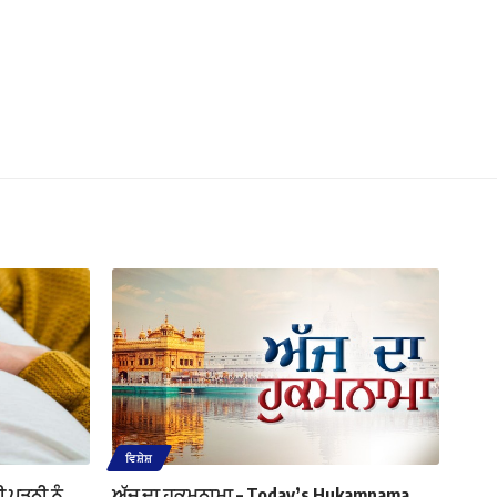
ਵਿਸ਼ੇਸ਼
ਪਤਨੀ ਨੂੰ
ਅੱਜ ਦਾ ਹੁਕਮਨਾਮਾ – Today’s Hukamnama