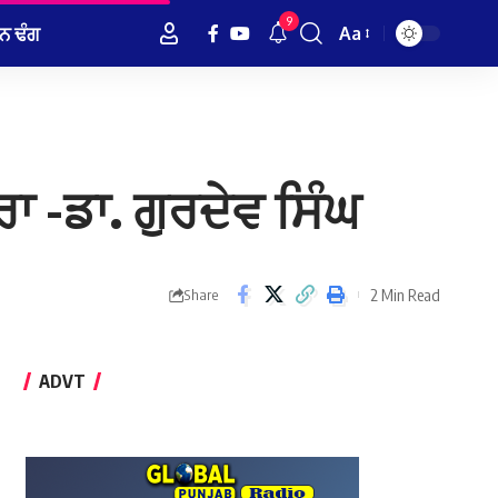
9
ਨ ਢੰਗ
Aa
Font
Resizer
 -ਡਾ. ਗੁਰਦੇਵ ਸਿੰਘ
2 Min Read
Share
ADVT