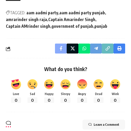
TAGGED:
aam aadmi party
aam aadmi party punjab
amrarinder singh raja
Captain Amarinder Singh
Captain AMrinder singh
government of punjab
punjab
What do you think?
Love
Sad
Happy
Sleepy
Angry
Dead
Wink
0
0
0
0
0
0
0
Leave a Comment