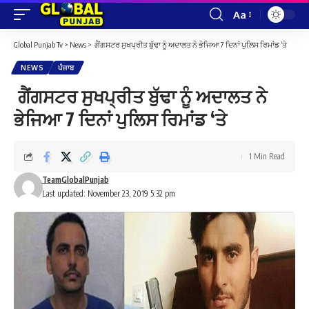
Aa
Font
Resizer
Global Punjab Tv
>
News
>
ਗੈਂਗਸਟਰ ਸੁਖਪ੍ਰੀਤ ਬੁੱਢਾ ਨੂੰ ਅਦਾਲਤ ਨੇ ਭੇਜਿਆ 7 ਦਿਨਾਂ ਪੁਲਿਸ ਰਿਮਾਂਡ ‘ਤੇ
NEWS
ਪੰਜਾਬ
ਗੈਂਗਸਟਰ ਸੁਖਪ੍ਰੀਤ ਬੁੱਢਾ ਨੂੰ ਅਦਾਲਤ ਨੇ
ਭੇਜਿਆ 7 ਦਿਨਾਂ ਪੁਲਿਸ ਰਿਮਾਂਡ ‘ਤੇ
1 Min Read
TeamGlobalPunjab
Last updated: November 23, 2019 5:32 pm