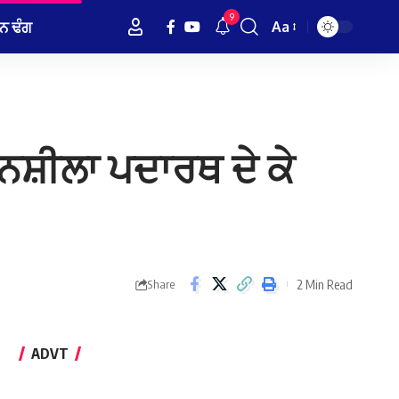
9
ਨ ਢੰਗ
Aa
Font
Resizer
 ਨਸ਼ੀਲਾ ਪਦਾਰਥ ਦੇ ਕੇ
2 Min Read
Share
ADVT