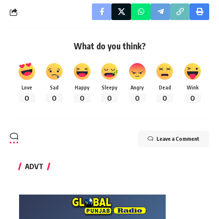
What do you think?
Love
Sad
Happy
Sleepy
Angry
Dead
Wink
0
0
0
0
0
0
0
Leave a Comment
ADVT