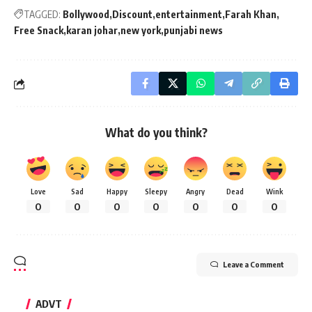
TAGGED:
Bollywood
Discount
entertainment
Farah Khan
Free Snack
karan johar
new york
punjabi news
What do you think?
Love
Sad
Happy
Sleepy
Angry
Dead
Wink
0
0
0
0
0
0
0
Leave a Comment
ADVT