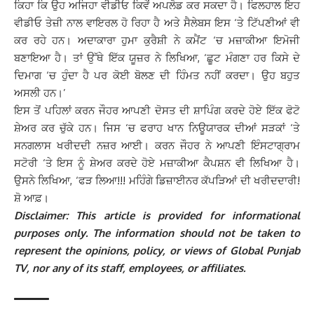
ਕਿਹਾ ਕਿ ਉਹ ਅਜਿਹਾ ਵੀਡੀਓ ਕਿਵੇਂ ਅਪਲੋਡ ਕਰ ਸਕਦਾ ਹੈ। ਫਿਲਹਾਲ ਇਹ
ਵੀਡੀਓ ਤੇਜ਼ੀ ਨਾਲ ਵਾਇਰਲ ਹੋ ਰਿਹਾ ਹੈ ਅਤੇ ਸੈਲੇਬਸ ਇਸ ‘ਤੇ ਟਿੱਪਣੀਆਂ ਵੀ
ਕਰ ਰਹੇ ਹਨ। ਅਦਾਕਾਰਾ ਹੁਮਾ ਕੁਰੈਸ਼ੀ ਨੇ ਕਮੈਂਟ ‘ਚ ਮਜ਼ਾਕੀਆ ਇਮੋਜੀ
ਬਣਾਇਆ ਹੈ। ਤਾਂ ਉੱਥੇ ਇੱਕ ਯੂਜ਼ਰ ਨੇ ਲਿਖਿਆ, ‘ਛੂਟ ਮੰਗਣਾ ਹਰ ਕਿਸੇ ਦੇ
ਦਿਮਾਗ ‘ਚ ਹੁੰਦਾ ਹੈ ਪਰ ਕੋਈ ਬੋਲਣ ਦੀ ਹਿੰਮਤ ਨਹੀਂ ਕਰਦਾ। ਉਹ ਬਹੁਤ
ਅਸਲੀ ਹਨ।’
ਇਸ ਤੋਂ ਪਹਿਲਾਂ ਕਰਨ ਜੌਹਰ ਆਪਣੀ ਦੋਸਤ ਦੀ ਸ਼ਾਪਿੰਗ ਕਰਦੇ ਹੋਏ ਇੱਕ ਫੋਟੋ
ਸ਼ੇਅਰ ਕਰ ਚੁੱਕੇ ਹਨ। ਜਿਸ ‘ਚ ਫਰਾਹ ਖਾਨ ਨਿਊਯਾਰਕ ਦੀਆਂ ਸੜਕਾਂ ‘ਤੇ
ਸਨਗਲਾਸ ਖਰੀਦਦੀ ਨਜ਼ਰ ਆਈ। ਕਰਨ ਜੌਹਰ ਨੇ ਆਪਣੀ ਇੰਸਟਾਗ੍ਰਾਮ
ਸਟੋਰੀ ‘ਤੇ ਇਸ ਨੂੰ ਸ਼ੇਅਰ ਕਰਦੇ ਹੋਏ ਮਜ਼ਾਕੀਆ ਕੈਪਸ਼ਨ ਵੀ ਲਿਖਿਆ ਹੈ।
ਉਸਨੇ ਲਿਖਿਆ, ‘ਫੜ ਲਿਆ!!! ਮਹਿੰਗੇ ਡਿਜ਼ਾਈਨਰ ਕੱਪੜਿਆਂ ਦੀ ਖਰੀਦਦਾਰੀ!
ਸ਼ੋ ਆਫ਼।
Disclaimer: This article is provided for informational
purposes only. The information should not be taken to
represent the opinions, policy, or views of Global Punjab
TV, nor any of its staff, employees, or affiliates.