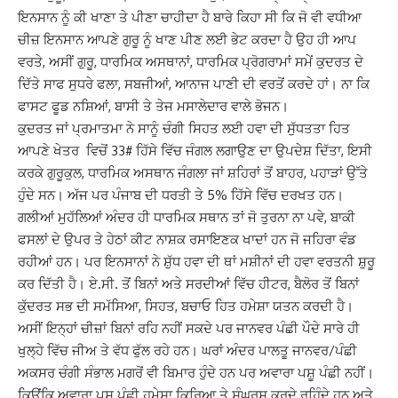
ਇਨਸਾਨ ਨੂੰ ਕੀ ਖਾਣਾ ਤੇ ਪੀਣਾ ਚਾਹੀਦਾ ਹੈ ਬਾਰੇ ਕਿਹਾ
ਸੀ ਕਿ ਜੋ ਵੀ ਵਧੀਆ
ਚੀਜ਼ ਇਨਸਾਨ ਆਪਣੇ ਗੁਰੂ ਨੂੰ ਖਾਣ ਪੀਣ ਲਈ ਭੇਟ ਕਰਦਾ ਹੈ ਉਹ ਹੀ
ਆਪ
ਵਰਤੇ
,
ਅਸੀਂ ਗੁਰੂ
,
ਧਾਰਮਿਕ ਅਸਥਾਨਾਂ
,
ਧਾਰਮਿਕ ਪ੍ਰੋਗਰਾਮਾਂ ਸਮੇਂ ਕੁਦਰਤ ਦੇ
ਦਿੱਤੇ ਸਾਫ ਸੁਧਰੇ ਫਲਾ
,
ਸਬਜੀਆਂ
,
ਆਨਾਜ ਪਾਣੀ ਦੀ ਵਰਤੋਂ ਕਰਦੇ ਹਾਂ। ਨਾ ਕਿ
ਫਾਸਟ ਫੂਡ
ਨਸ਼ਿਆਂ
,
ਬਾਸੀ ਤੇ ਤੇਜ ਮਸਾਲੇਦਾਰ ਵਾਲੇ ਭੋਜਨ।
ਕੁਦਰਤ ਜਾਂ ਪ੍ਰਮਾਤਮਾ ਨੇ ਸਾਨੂੰ
ਚੰਗੀ ਸਿਹਤ ਲਈ ਹਵਾ ਦੀ ਸੁੱਧਤਤਾ ਹਿਤ
ਆਪਣੇ ਖੇਤਰ ਵਿਚੋਂ
33#
ਹਿੱਸੇ ਵਿੱਚ ਜੰਗਲ
ਲਗਾਉਣ ਦਾ ਉਪਦੇਸ਼ ਦਿੱਤਾ
,
ਇਸੀ
ਕਰਕੇ ਗੁਰੂਕੁਲ
,
ਧਾਰਮਿਕ ਅਸਥਾਨ ਜੰਗਲਾ ਜਾਂ ਸ਼ਹਿਰਾਂ ਤੋਂ
ਬਾਹਰ
,
ਪਹਾੜਾਂ ਉੱਤੇ
ਹੁੰਦੇ ਸਨ। ਅੱਜ ਪਰ ਪੰਜਾਬ ਦੀ ਧਰਤੀ ਤੇ
5%
ਹਿੱਸੇ ਵਿੱਚ ਦਰਖਤ
ਹਨ।
ਗਲੀਆਂ ਮੁਹੱਲਿਆਂ ਅੰਦਰ ਹੀ ਧਾਰਮਿਕ ਸਥਾਨ ਤਾਂ ਜੋ ਤੁਰਨਾ ਨਾ ਪਵੇ
,
ਬਾਕੀ
ਫਸਲਾਂ
ਦੇ ਉਪਰ ਤੇ ਹੇਠਾਂ ਕੀਟ ਨਾਸ਼ਕ ਰਸਾਇਣਕ ਖਾਦਾਂ ਹਨ ਜੋ ਜਹਿਰਾ ਵੰਡ
ਰਹੀਆਂ ਹਨ। ਪਰ
ਇਨਸਾਨਾਂ ਨੇ ਸ਼ੁੱਧ ਹਵਾ ਦੀ ਥਾਂ ਮਸ਼ੀਨਾਂ ਦੀ ਹਵਾ ਵਰਤਨੀ ਸ਼ੁਰੂ
ਕਰ ਦਿੱਤੀ ਹੈ। ਏ.ਸੀ.
ਤੋਂ ਬਿਨਾਂ ਅਤੇ ਸਰਦੀਆਂ ਵਿੱਚ ਹੀਟਰ
,
ਬੈਲੋਰ ਤੋਂ ਬਿਨਾਂ
ਕੁੱਦਰਤ ਸਭ ਦੀ ਸਮੱਸਿਆ
,
ਸਿਹਤ
,
ਬਚਾਓ ਹਿਤ ਹਮੇਸ਼ਾ ਯਤਨ ਕਰਦੀ ਹੈ।
ਅਸੀਂ ਇਨ੍ਹਾਂ ਚੀਜ਼ਾਂ ਬਿਨਾਂ ਰਹਿ ਨਹੀਂ ਸਕਦੇ ਪਰ ਜਾਨਵਰ ਪੰਛੀ ਪੌਦੇ ਸਾਰੇ
ਹੀ
ਖੁਲ੍ਹੇ ਵਿੱਚ ਜੀਅ ਤੇ ਵੱਧ ਫੁੱਲ ਰਹੇ ਹਨ। ਘਰਾਂ ਅੰਦਰ ਪਾਲਤੂ ਜਾਨਵਰ/ਪੰਛੀ
ਅਕਸਰ
ਚੰਗੀ ਸੰਭਾਲ ਮਗਰੋਂ ਵੀ ਬਿਮਾਰ ਹੁੰਦੇ ਹਨ ਪਰ ਅਵਾਰਾ ਪਸ਼ੂ ਪੰਛੀ ਨਹੀਂ।
ਕਿਉਂਕਿ ਅਵਾਰਾ
ਪਸ਼ੂ ਪੰਛੀ ਹਮੇਸ਼ਾ ਕਿਰਿਆ ਤੇ ਸੰਘਰਸ਼ ਕਰਦੇ ਰਹਿੰਦੇ ਹਨ ਅਤੇ