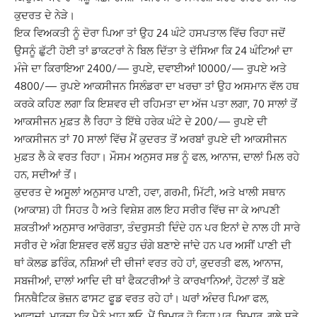
ਕੁਦਰਤ ਦੇ ਨੇੜੇ।
ਇਕ
ਵਿਅਕਤੀ ਨੂੰ ਦੋਰਾ ਪਿਆ ਤਾਂ ਉਹ
24
ਘੰਟੇ ਹਸਪਤਾਲ ਵਿੱਚ ਰਿਹਾ ਜਦੋਂ
ਉਸਨੂੰ ਛੁੱਟੀ ਹੋਈ
ਤਾਂ ਡਾਕਟਰਾਂ ਨੇ ਬਿਲ ਦਿੱਤਾ ਤੇ ਦੱਸਿਆ ਕਿ
24
ਘੰਟਿਆਂ ਦਾ
ਮੰਜੇ ਦਾ ਕਿਰਾਇਆ
2400/—
ਰੁਪਏ
,
ਦਵਾਈਆਂ
10000/—
ਰੁਪਏ ਅਤੇ
4800/—
ਰੁਪਏ ਆਕਸੀਜਨ ਸਿਲੰਡਰਾ ਦਾ ਖਰਚਾ ਤਾਂ ਉਹ
ਅਸਮਾਨ ਵੱਲ ਹਥ
ਕਰਕੇ ਕਹਿਣ ਲਗਾ ਕਿ ਇਸ਼ਵਰ ਦੀ ਰਹਿਮਤਾ ਦਾ ਅੱਜ ਪਤਾ ਲਗਾ
, 70
ਸਾਲਾਂ
ਤੋਂ
ਆਕਸੀਜਨ ਮੁਫ਼ਤ ਲੈ ਰਿਹਾ ਤੇ ਇੱਥੇ ਹਰੇਕ ਘੰਟੇ ਦੇ
200/—
ਰੁਪਏ ਦੀ
ਆਕਸੀਜਨ ਤਾਂ
70
ਸਾਲਾਂ ਵਿੱਚ ਮੈਂ ਕੁਦਰਤ ਤੋਂ ਅਰਬਾਂ ਰੁਪਏ ਦੀ ਆਕਸੀਜਨ
ਮੁਫ਼ਤ ਲੈ ਕੇ ਵਰਤ ਰਿਹਾ।
ਮੌਸਮ ਅਨੁਸਰ ਸਭ ਨੂੰ ਫਲ
,
ਆਨਾਜ
,
ਦਾਲਾਂ ਮਿਲ ਰਹੇ
ਹਨ
,
ਸਦੀਆਂ ਤੋਂ।
ਕੁਦਰਤ ਦੇ
ਅਸੂਲਾਂ ਅਨੁਸਾਰ ਪਾਣੀ
,
ਹਵਾ
,
ਗਰਮੀ
,
ਮਿੱਟੀ
,
ਅਤੇ ਖਾਲੀ ਸਥਾਨ
(ਆਕਾਸ਼) ਹੀ ਸਿਹਤ ਹੈ
ਅਤੇ ਵਿਸ਼ੇਸ਼ ਗਲ ਇਹ ਸਰੀਰ ਵਿੱਚ ਜਾ ਕੇ ਆਪਣੀ
ਸ਼ਕਤੀਆਂ ਅਨੁਸਾਰ ਆਰੋਗਤਾ
,
ਤੰਦਰੁਸਤੀ
ਦਿੰਦੇ ਹਨ ਪਰ ਇਨਾਂ ਦੇ ਨਾਲ ਹੀ ਸਾਰੇ
ਸਰੀਰ ਦੇ ਅੰਗ ਇਸ਼ਵਰ ਵਲੋਂ ਬਹੁਤ ਚੰਗੇ ਬਣਾਏ
ਜਾਂਦੇ ਹਨ ਪਰ ਅਸੀਂ ਪਾਣੀ ਦੀ
ਥਾਂ ਕੋਲਡ ਡਰਿੰਕ
,
ਨਸ਼ਿਆਂ ਦੀ ਚੀਜਾਂ ਵਰਤ ਰਹੇ ਹਾਂ
,
ਕੁਦਰਤੀ ਫਲ
,
ਆਨਾਜ
,
ਸਬਜੀਆਂ
,
ਦਾਲਾਂ ਆਦਿ ਦੀ ਥਾਂ ਫੈਕਟਰੀਆਂ ਤੇ ਕਾਰਖਾਨਿਆਂ
,
ਹੋਟਲਾਂ
ਤੋਂ ਬਣੇ
ਸਿਨਥੈਟਿਕ ਭੋਜ਼ਨ ਫਾਸਟ ਫੂਡ ਵਰਤ ਰਹੇ ਹਾਂ। ਘਰਾਂ ਅੰਦਰ ਪਿਆ ਫਲ
,
ਆਵਾਜਾਂ
,
ਮਾਰਦਾ ਕਿ ਮੈਨੂੰ ਖਾਹ ਲਓ, ਮੈਂ ਬਿਮਾਰ ਹੋ ਰਿਹਾ ਪਰ
,
ਬਿਮਾਰ
,
ਗਲੇ ਸੜੇ