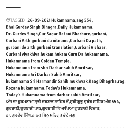
TAGGED:
26-09-2021 Hukamnama
ang 554
Bhai Gurdev Singh
Bihagra
Daily Hukamnama
Dr. Gurdev Singh
Gur Sagar Ratani Bharbure
gurbani
Gurbani Arth
gurbani da nitname
Gurbani Da path
gurbani de arth
gurbani translation
Gurbani Vichaar
Gurbani viyakhiya
hukam
hukam Guru Da
hukamnama
Hukamnama from Golden Temple
Hukamnama from shri Darbar sahib Amritsar
Hukamnama Sri Darbar Sahib Amritsar
hukamnama Sri Harmandir Sahib
mukhwak
Raag Bihagrha
rag
Rozana hukamnama
Today's Hukamnama
Today's Hukamnama from darbar sahib Amritsar
ਅੱਜ ਦਾ ਹੁਕਮਨਾਮਾ ਸ੍ਰੀ ਦਰਬਾਰ ਸਾਹਿਬ ਤੋਂ
ਸ੍ਰੀ ਗੁਰੂ ਗ੍ਰੰਥ ਸਾਹਿਬ ਅੰਗ 554
ਗੁਰਬਾਣੀ
ਗੁਰਬਾਣੀ ਪਾਠ
ਗੁਰਬਾਣੀ ਵਿਆਖਿਆ
ਗੁਰਬਾਣੀ ਵਿਚਾਰ
ਡਾ. ਗੁਰਦੇਵ ਸਿੰਘ
ਨਾਨਕ ਬਿਨੁ ਸਤਿਗੁਰ ਭੇਟੇ ਜਗੁ