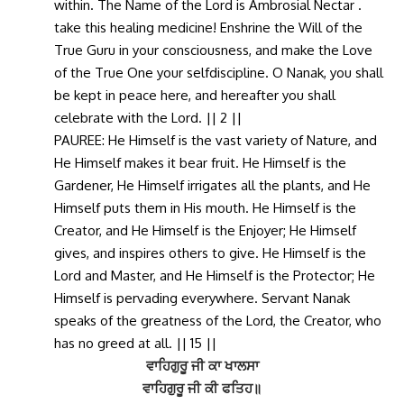
within. The Name of the Lord is Ambrosial Nectar .
take this healing medicine! Enshrine the Will of the
True Guru in your consciousness, and make the Love
of the True One your selfdiscipline. O Nanak, you shall
be kept in peace here, and hereafter you shall
celebrate with the Lord. || 2 ||
PAUREE: He Himself is the vast variety of Nature, and
He Himself makes it bear fruit. He Himself is the
Gardener, He Himself irrigates all the plants, and He
Himself puts them in His mouth. He Himself is the
Creator, and He Himself is the Enjoyer; He Himself
gives,
and inspires others to give. He Himself is the
Lord and Master, and He Himself is the Protector; He
Himself is pervading everywhere. Servant Nanak
speaks of the greatness of the Lord, the Creator, who
has no greed at all. || 15 ||
ਵਾਹਿਗੁਰੂ ਜੀ ਕਾ ਖਾਲਸਾ
ਵਾਹਿਗੁਰੂ ਜੀ ਕੀ ਫਤਿਹ॥