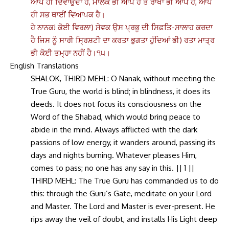
ਆਪ ਹੀ ਦਿਵਾਉਂਦਾ ਹੈ, ਮਾਲਕ ਭੀ ਆਪ ਹੈ ਤੇ ਰਾਖਾ ਭੀ ਆਪ ਹੈ, ਆਪ
ਹੀ ਸਭ ਥਾਈਂ ਵਿਆਪਕ ਹੈ।
ਹੇ ਨਾਨਕ! ਕੋਈ ਵਿਰਲਾ) ਸੇਵਕ ਉਸ ਪ੍ਰਭੂ ਦੀ ਸਿਫ਼ਤਿ-ਸਾਲਾਹ ਕਰਦਾ
ਹੈ ਜਿਸ ਨੂੰ ਸਾਰੀ ਸ੍ਰਿਸ਼ਟੀ ਦਾ ਕਰਤਾ ਭੁਗਤਾ ਹੁੰਦਿਆਂ ਭੀ) ਰਤਾ ਮਾਤ੍ਰ
ਭੀ ਕੋਈ ਤਮ੍ਹਾ ਨਹੀਂ ਹੈ।੧੫।
English Translations
SHALOK, THIRD MEHL: O Nanak, without meeting the
True Guru, the world is blind; in blindness, it does its
deeds. It does not focus its consciousness on the
Word of the Shabad, which would bring peace to
abide in the mind. Always afflicted with the dark
passions of low energy, it wanders around, passing its
days and nights burning. Whatever pleases Him,
comes to pass; no one has any say in this. || 1 ||
THIRD MEHL: The True Guru has commanded us to do
this: through the Guru’s Gate, meditate on your Lord
and Master. The Lord and Master is ever-present. He
rips away the veil of doubt, and installs His Light deep