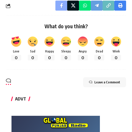
What do you think?
Love
Sad
Happy
Sleepy
Angry
Dead
Wink
0
0
0
0
0
0
0
Leave a Comment
ADVT