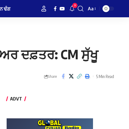
9
ਨ ਢੰਗ
Aa
Font
Resizer
ੀਅਰ ਦਫ਼ਤਰ: CM ਸੁੱਖੂ
5 Min Read
Share
ADVT