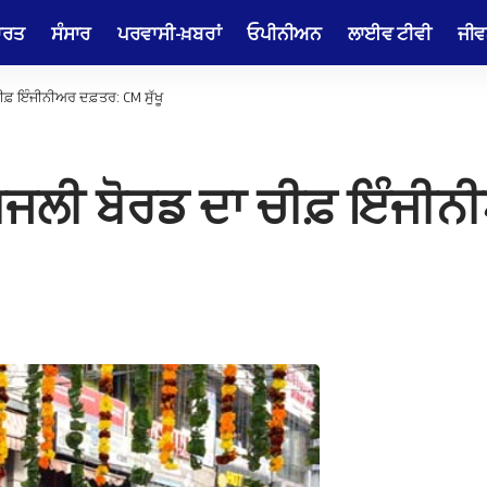
ਾਰਤ
ਸੰਸਾਰ
ਪਰਵਾਸੀ-ਖ਼ਬਰਾਂ
ਓਪੀਨੀਅਨ
ਲਾਈਵ ਟੀਵੀ
ਜੀਵ
ਚੀਫ਼ ਇੰਜੀਨੀਅਰ ਦਫ਼ਤਰ: CM ਸੁੱਖੂ
ਬਿਜਲੀ ਬੋਰਡ ਦਾ ਚੀਫ਼ ਇੰਜੀਨ