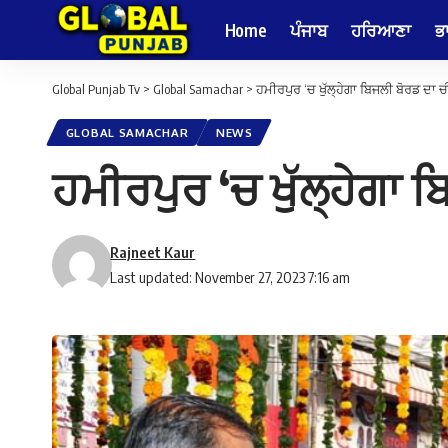
Home
ਪੰਜਾਬ
ਹਰਿਆਣਾ
ਭ
Global Punjab Tv
>
Global Samachar
>
ਹਮੀਰਪੁਰ ‘ਚ ਖੁੱਲ੍ਹੇਗਾ ਬਿਜਲੀ ਬੋਰਡ ਦਾ 
GLOBAL SAMACHAR
NEWS
ਹਮੀਰਪੁਰ ‘ਚ ਖੁੱਲ੍ਹੇਗਾ 
Rajneet Kaur
Last updated: November 27, 2023 7:16 am