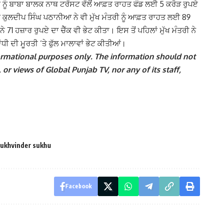
 ਨੂੰ ਬਾਬਾ ਬਾਲਕ ਨਾਥ ਟਰੱਸਟ ਵੱਲੋਂ ਆਫ਼ਤ ਰਾਹਤ ਫੰਡ ਲਈ 5 ਕਰੋੜ ਰੁਪਏ
ੈਨ ਕੁਲਦੀਪ ਸਿੰਘ ਪਠਾਨੀਆ ਨੇ ਵੀ ਮੁੱਖ ਮੰਤਰੀ ਨੂੰ ਆਫ਼ਤ ਰਾਹਤ ਲਈ 89
 71 ਹਜ਼ਾਰ ਰੁਪਏ ਦਾ ਚੈੱਕ ਵੀ ਭੇਟ ਕੀਤਾ। ਇਸ ਤੋਂ ਪਹਿਲਾਂ ਮੁੱਖ ਮੰਤਰੀ ਨੇ
ਧੀ ਦੀ ਮੂਰਤੀ ‘ਤੇ ਫੁੱਲ ਮਾਲਾਵਾਂ ਭੇਟ ਕੀਤੀਆਂ।
nformational purposes only. The information should not
 or views of Global Punjab TV, nor any of its staff,
ukhvinder sukhu
Facebook