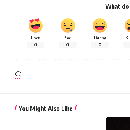
What do 
Love
Sad
Happy
S
0
0
0
You Might Also Like