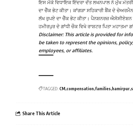
ਇਸ ਮੌਕੇ ਵਿਧਾਇਕ ਇੰਦਰਾ ਦੱਤ ਲਖਨਪਾਲ ਨੇ ਮੁੱਖ ਮੰਤਰੀ
ਦਾ ਚੈੱਕ ਭੇਟ ਕੀਤਾ। ਕਾਂਗੜਾ ਸਹਿਕਾਰੀ ਬੈਂਕ ਦੇ ਚੇਅਰਮ
ਲੱਖ ਰੁਪਏ ਦਾ ਚੈੱਕ ਭੇਟ ਕੀਤਾ।
ਪੈਨਸ਼ਨਰਜ਼ ਐਸੋਸੀਏਸ਼ਨ ਨੇ
ਹਮੀਰਪੁਰ ਦੇ ਗਾਂਧੀ ਚੌਕ ਵਿਖੇ ਰਾਸ਼ਟਰ ਪਿਤਾ ਮਹਾਤਮਾ ਗਾਂ
Disclaimer: This article is provided for i
be taken to represent the opinions, policy,
employees, or affiliates.
TAGGED:
CM
compensation
families
hamirpur
s
Share This Article