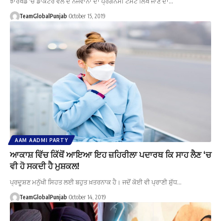
ਝਾਰਖੰਡ 'ਚ ਡਾਕਟਰ ਵੱਲੋਂ ਦੋ ਨੌਜਵਾਨਾ ਦਾ ਪ੍ਰੈਗਨੇਂਸੀ ਟੈਸਟ ਲਿਖੇ ਜਾਣ ਦਾ…
TeamGlobalPunjab
October 15, 2019
AAM AADMI PARTY
ਆਕਾਸ਼ ਵਿੱਚ ਕਿੱਥੋਂ ਆਇਆ ਇਹ ਜ਼ਹਿਰੀਲਾ ਪਦਾਰਥ ਕਿ ਸਾਹ ਲੈਣ ‘ਚ
ਵੀ ਹੋ ਸਕਦੀ ਹੈ ਮੁਸ਼ਕਲ!
ਪ੍ਰਦੂਸ਼ਣ ਮਨੁੱਖੀ ਸਿਹਤ ਲਈ ਬਹੁਤ ਖ਼ਤਰਨਾਕ ਹੈ। ਜਦੋਂ ਕੋਈ ਵੀ ਪ੍ਰਾਣੀ ਸ਼ੁੱਧ…
TeamGlobalPunjab
October 14, 2019