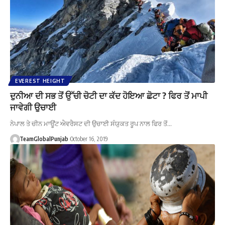
EVEREST HEIGHT
ਦੁਨੀਆ ਦੀ ਸਭ ਤੋਂ ਉੱਚੀ ਚੋਟੀ ਦਾ ਕੱਦ ਹੋਇਆ ਛੋਟਾ ? ਫਿਰ ਤੋਂ ਮਾਪੀ
ਜਾਵੇਗੀ ਉਚਾਈ
ਨੇਪਾਲ ਤੇ ਚੀਨ ਮਾਊਂਟ ਐਵਰੈਸਟ ਦੀ ਉਚਾਈ ਸੰਯੁਕਤ ਰੂਪ ਨਾਲ ਫਿਰ ਤੋਂ…
TeamGlobalPunjab
October 16, 2019