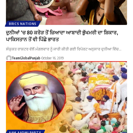
BRICS NATIONS
ਦੁਨੀਆਂ ‘ਚ 80 ਕਰੋੜ ਤੋਂ ਜ਼ਿਆਦਾ ਆਬਾਦੀ ਭੁੱਖਮਰੀ ਦਾ ਸ਼ਿਕਾਰ,
ਪਾਕਿਸਤਾਨ ਤੋਂ ਵੀ ਪਿੱਛੇ ਭਾਰਤ
ਸੰਯੁਕਤ ਰਾਸ਼ਟਰ ਵੱਲੋਂ ਮੰਗਲਵਾਰ ਨੂੰ ਜਾਰੀ ਕੀਤੀ ਗਈ ਰਿਪੋਰਟ ਅਨੁਸਾਰ ਦੁਨੀਆ ਵਿੱਚ…
TeamGlobalPunjab
October 16, 2019
AAM AADMI PARTY