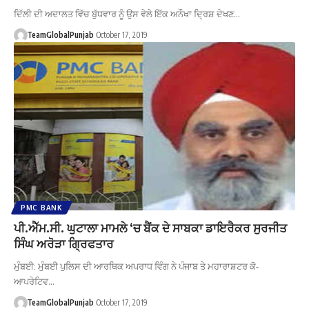
ਦਿੱਲੀ ਦੀ ਅਦਾਲਤ ਵਿੱਚ ਬੁੱਧਵਾਰ ਨੂੰ ਉਸ ਵੇਲੇ ਇੱਕ ਅਨੌਖਾ ਦ੍ਰਿਸ਼ ਦੇਖਣ…
TeamGlobalPunjab
October 17, 2019
PMC BANK
ਪੀ.ਐੱਮ.ਸੀ. ਘੁਟਾਲਾ ਮਾਮਲੇ ‘ਚ ਬੈਂਕ ਦੇ ਸਾਬਕਾ ਡਾਇਰੈਕਰ ਸੁਰਜੀਤ
ਸਿੰਘ ਅਰੋੜਾ ਗ੍ਰਿਫਤਾਰ
ਮੁੰਬਈ: ਮੁੰਬਈ ਪੁਲਿਸ ਦੀ ਆਰਥਿਕ ਅਪਰਾਧ ਵਿੰਗ ਨੇ ਪੰਜਾਬ ਤੇ ਮਹਾਰਾਸ਼ਟਰ ਕੋ-
ਆਪਰੇਟਿਵ…
TeamGlobalPunjab
October 17, 2019