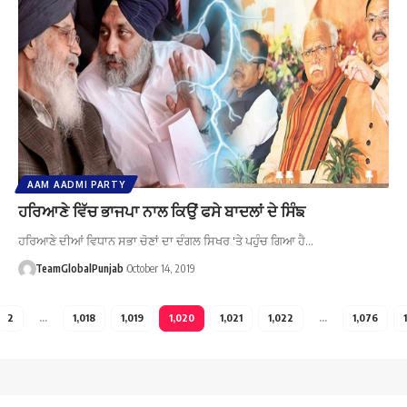
AAM AADMI PARTY
ਹਰਿਆਣੇ ਵਿੱਚ ਭਾਜਪਾ ਨਾਲ ਕਿਉਂ ਫਸੇ ਬਾਦਲਾਂ ਦੇ ਸਿੰਙ
ਹਰਿਆਣੇ ਦੀਆਂ ਵਿਧਾਨ ਸਭਾ ਚੋਣਾਂ ਦਾ ਦੰਗਲ ਸਿਖਰ 'ਤੇ ਪਹੁੰਚ ਗਿਆ ਹੈ…
TeamGlobalPunjab
October 14, 2019
2
…
1,018
1,019
1,020
1,021
1,022
…
1,076