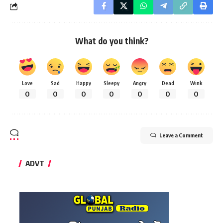
What do you think?
Love
Sad
Happy
Sleepy
Angry
Dead
Wink
0
0
0
0
0
0
0
Leave a Comment
ADVT