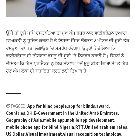
ਉੱਥੇ ਹੀ ਦੂਜੇ ਪਾਸੇ ਦਸਤਾਨਿਆਂ ਦਾ ਮੁੱਖ ਕੰਮ ਬਜ਼ਰ ਨਾਲ ਵਾਈਬਰੇਸ਼ਨ ਦੁਆਰਾ
ਵਿਅਕਤੀ ਨੂੰ ਸੂਚਿਤ ਕਰਨਾ ਹੈ ਤੇ ਇਸਦਾ ਸੈਂਸਰ ਲੱਗਭਗ 2 ਮੀਟਰ ਦੀ ਦੂਰੀ ਤੱਕ
ਵਸਤੂਆਂ ਦਾ ਪਤਾ ਲਗਾਉਣ ‘ਚ ਸਮਰੱਥ ਹੋਵੇਗਾ। ਉਨ੍ਹਾਂ ਨੇ ਦੱਸਿਆ ਕਿ
ਵਾਈਬਰੇਸ਼ਨ ਦੀ ਤੀਬਰਤਾ ਵਸਤੂ ਦੀ ਦੂਰੀ ‘ਤੇ ਨਿਰਭਰ ਕਰਦੀ ਹੈ। ਉਹਨਾਂ ਨੇ
ਦੱਸਿਆ ਕਿ ਇਸ ਪ੍ਰਾਜੈਕਟ ਨੂੰ ਇਕ ਸੰਕਲਪ ਵਜੋਂ ਸ਼ੁਰੂ ਕੀਤਾ ਗਿਆ ਸੀ ਤੇ ਇਹ
ਹੁਣ ਐਪ ਲੋਕਾਂ ਦੀ ਸਹਾਇਤਾ ਕਰਨ ਲਈ ਤਿਆਰ ਹੈ।
TAGGED:
App for blind people
app for blinds
award
Countries
DH
E-Government in the United Arab Emirates
Geography of Asia
mobile app
mobile app development
mobile phone app for blind
Nigeria
RTT
United arab emirates
US Dollar
Visual impairment
visual recognition technology